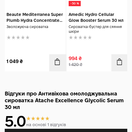
-30 %
Beaute Mediterranea Super
Amedic Hydro Cellular
Plumb Hydra Concentrate
Glow Booster Serum 30 мл
30 мл
Зволожуюча сироватка
Сироватка-бустер для сяяння
шкіри
994
₴
1 049
₴
1 420
₴
Відгуки про Антивікова омолоджувальна
сироватка Atache Excellence Glycolic Serum
30 мл
5.0
на основі 1 відгуків