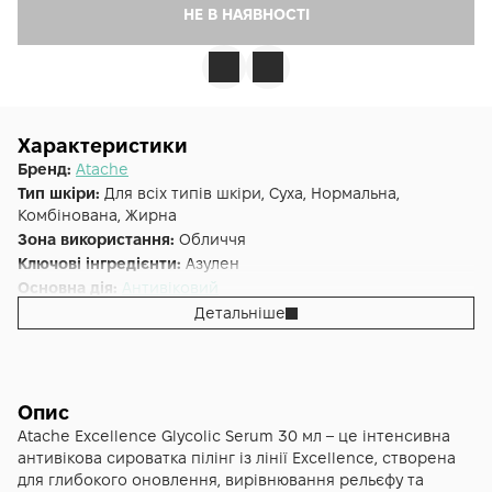
НЕ В НАЯВНОСТІ
Характеристики
Бренд:
Atache
Тип шкіри:
Для всіх типів шкіри, Суха, Нормальна,
Комбінована, Жирна
Зона використання:
Обличчя
Ключові інгредієнти:
Азулен
Основна дія:
Антивіковий
Форма випуску:
Сироватка
Детальніше
Країна:
Іспанія
Лінійка:
Atache Excellence
Альтернативна назва:
Excellence Glycolic Serum
Опис
Atache Excellence Glycolic Serum 30 мл – це інтенсивна
антивікова сироватка пілінг із лінії Excellence, створена
для глибокого оновлення, вирівнювання рельєфу та