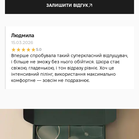
ЗАЛИШИТИ ВІДГУК
Людмила
15.03.2026
5.0
Вперше спробувала такий суперкласний відлущувач,
і більше не зможу без нього обійтися. Шкіра стає
свіжою, гладенькою, і тон відразу рівніє. Хоч це
інтенсивний пілінг, використання максимально
комфортне — зовсім не подразнює.