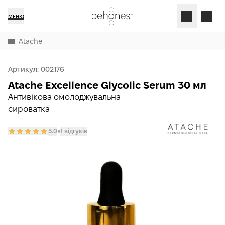
МЕНЮ
Atache
Артикул:
002176
Atache Excellence Glycolic Serum 30 мл
Антивікова омолоджувальна
сироватка
5.0
1 відгуків
𒊹