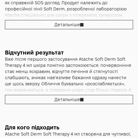
як справжній SOS-догляд. Продукт належить до
професійної лінії Soft Derm, розробленої лабораторією
Atache спеціально для шкіри з гіперемією, куперозом,
схильністю до почервоніння, печіння та стягнутості. Міні-
Детальніше
об’єм 4 мл – це повноцінна активна ампула, яку зручно
використовувати як разовий інтенсивний курс, після
агресивних процедур чи в періоди, коли шкіра особливо
«капризна» і потребує швидкого заспокоєння та
відновлення. Головними активами формули є термальна
Відчутний результат
вода, екстракт водоростей Enteromorpha compressa,
Вже після першого застосування Atache Soft Derm Soft
екстракт бруньок каперса та молочні протеїни, які
Therapy 4 мл шкіра помітно заспокоюється: почервоніння
помітно зменшують запалення, лущення, свербіж,
стає менш яскравим, відчуття печіння й стягнутості
почервоніння та відчуття стягнутості шкіри. Термальна
слабшають, зникає нав’язливе бажання одразу нанести
вода багата на кальцій, магній та інші мікроелементи, що
ще щось зверху. Обличчя буквально «розслабляється»,
зміцнюють захисний бар’єр, підтримують мікробіом і
тон вирівнюється, а поверхня шкіри стає більш гладкою й
допомагають чутливій шкірі краще протистояти стресу та
м’якою на дотик. Там, де раніше при будь-якому дотику
Детальніше
подразникам міського середовища. Екстракт каперса
виникав дискомфорт, через кілька хвилин після
відомий своєю вираженою протизапальною та
нанесення сироватки з’являється приємне відчуття
антиоксидантною дією, він знижує схильність до гіперемії,
спокою та захищеності. При систематичному
працює як природний «антигістамінний» компонент,
використанні як курсу результат стає виразнішим.
нормалізує реакцію нервових закінчень епідермісу й
Сироватка помітно зменшує прояви гіперемії, схильність
Для кого підходить
зменшує відчуття печіння та свербежу. Молочні протеїни
до раптових «спалахів» почервоніння, допомагає швидше
Atache Soft Derm Soft Therapy 4 мл створена для чутливої,