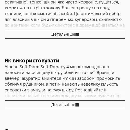
посилюють процеси регенерації, відновлюють
вгамовувати реакції на холод, вітер, жорстку воду або
реактивної, тонкої шкіри, яка часто червоніє, лущиться,
пошкоджений роговий шар, підвищують пружність,
косметичні процедури. Завдяки екстракту каперса,
«горить» на вітрі та холоду, болісно реагує на воду,
м’якість та еластичність шкіри, а також підтримують її
термальній воді та молочним протеїнам шкіра стає менш
тканини, інші косметичні засоби. Це оптимальний вибір
ресурс протидіяти передчасному старінню. Вона чинить
реактивною, краще переносить коливання температури,
для власників шкіри з гіперемією, куперозом, схильністю
терапевтичний ефект, допомагає усунути еритему,
менш агресивно реагує на дотики та макіяж. Лущення й
до еритеми, коли будь-який стрес відразу відбивається на
зменшує набряклість, підвищує пружність і еластичність,
дрібні сухі ділянки поступово згладжуються, мікрорельєф
обличчі почервонінням і дискомфортом. Сироватка
Детальніше
повертає шкірі рівний тон і доглянутий вигляд. Завдяки
вирівнюється, а шкіра виглядає більш цілісною та
підходить сухій, нормальній, комбінованій шкірі з
збалансованій текстурі сироватка не обтяжує, не липне й
доглянутою. У міру накопичення ефекту Soft Therapy
підвищеною чутливістю, а також тим, у кого шкіра стала
не залишає жирної плівки, швидко вбирається, тому її
проявляються й її антивікові властивості. На фоні
надто тонкою й вразливою після агресивних процедур чи
комфортно наносити як самостійний інтенсивний догляд
глибокого зволоження та відновлення бар’єра дрібні
лікування. Завдяки легкій текстурі та збалансованому
або в поєднанні з кремом Soft Derm. Міні-формат 4 мл
зморшки, пов’язані з сухістю та стресом, стають менш
складу Soft Therapy може використовуватись як на
Як використовувати
розроблений у вигляді професійних SOS-ампул: такий
помітними, шкіра виглядає щільнішою та більш пружною.
постійній основі курсами, так і як SOS-засіб після хімічних
Atache Soft Derm Soft Therapy 4 мл рекомендовано
об’єм дозволяє провести кілька послідовних нанесень
Сироватка стимулює регенерацію, підтримує синтез
пілінгів, лазеру, мікронідлінгу, інтенсивних антивікових
наносити на очищену шкіру обличчя та шиї. Вранці й
або курс, а також зручно брати сироватку з собою у
колагену, тому контури обличчя з часом виглядають більш
програм, коли необхідно швидко зняти подразнення та
ввечері акуратно вмийтеся м’яким засобом, промокніть
відпустку, у дорогу чи на процедури. Коробкові
підтягнутими, а загальна текстура – рівнішою та
повернути комфорт. Вона підійде дорослим користувачам,
обличчя рушником, а потім нанесіть невелику кількість
професійні набори Soft Therapy складаються саме з ампул
гладкішою. В результаті ви отримуєте не просто
і жінкам, і чоловікам, які хочуть професійний продукт для
сироватки з ампули на суху шкіру. Розподіляйте її
по 4 мл, які використовуються у протоколах для швидкого
тимчасове зняття подразнення, а відчутне зміцнення
заспокоєння шкіри в домашніх умовах. Також сироватку
кінчиками пальців легкими згладжувальними рухами від
зняття гіперемії та відновлення комфорту чутливої шкіри.
шкіри, підвищення її стійкості й візуальне омолодження.
часто обирають як перший активний засіб для молодої
центру до периферії, уникаючи зони навколо очей. За
Завдяки цьому Atache Soft Derm Soft Therapy 4 мл чудово
Детальніше
чутливої шкіри з початковими віковими змінами і
потреби можна зробити м’який заспокійливий масаж,
підходить як для домашнього застосування у форматі
першими мімічними зморшками, коли важливо не
приділяючи більше уваги ділянкам з вираженим
«перша допомога», так і як продовження салонного
перевантажити догляд, але вже подбати про
почервонінням, сухістю, стягнутістю або відчуттям
догляду.
профілактику старіння.
печіння. Міні-об’єм 4 мл зазвичай розрахований на