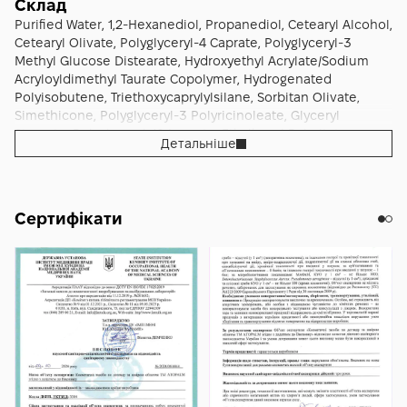
Склад
Purified Water, 1,2-Hexanediol, Propanediol, Cetearyl Alcohol,
Cetearyl Olivate, Polyglyceryl-4 Caprate, Polyglyceryl-3
Methyl Glucose Distearate, Hydroxyethyl Acrylate/Sodium
Acryloyldimethyl Taurate Copolymer, Hydrogenated
Polyisobutene, Triethoxycaprylylsilane, Sorbitan Olivate,
Simethicone, Polyglyceryl-3 Polyricinoleate, Glyceryl
Stearate, Polyglyceryl-10 Laurate, Ethylhexyl Palmitate,
Детальніше
Sorbitan Isostearate, Hydroxyethyl Cellulose, Capryl
Hydroxamic Acid, Rosemary Leaf Oil, Disodium Edta,
Panthenol, Tocopherol, Fucosyllactose, Palmitoyl
Palmitamide Mea, N-Decanoyl Serinol, Bis-
Сертифікати
Capryloyloxypalmitamidoisopropanol, Leucine, Lysine,
Threonine, Valine, Phenylalanine.