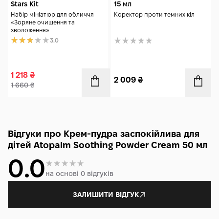
Stars Kit
15 мл
Набір мініатюр для обличчя
Коректор проти темних кіл
«Зоряне очищення та
зволоження»
3.0
1 218
₴
2 009
₴
1 660
₴
Відгуки про Крем-пудра заспокійлива для
дітей Atopalm Soothing Powder Cream 50 мл
0.0
на основі 0 відгуків
ЗАЛИШИТИ ВІДГУК