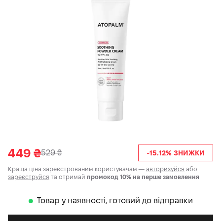
449
₴
529
₴
-15.12% ЗНИЖКИ
Краща ціна зареєстрованим користувачам —
авторизуйся
або
зареєструйся
та отримай
промокод 10% на перше замовлення
Товар у наявності, готовий до відправки
𒊹