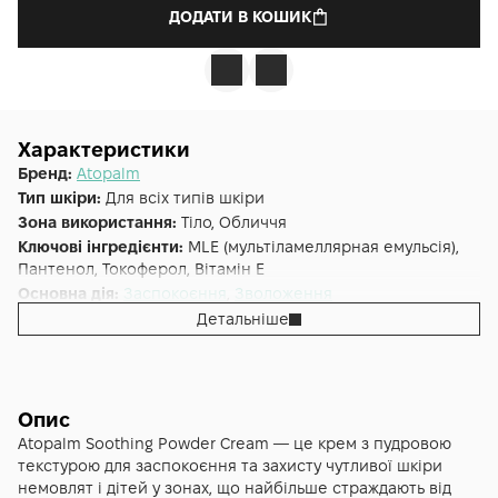
ДОДАТИ В КОШИК
Характеристики
Бренд:
Atopalm
Тип шкіри:
Для всіх типів шкіри
Зона використання:
Тіло, Обличчя
Ключові інгредієнти:
MLE (мультіламеллярная емульсія),
Пантенол, Токоферол, Вітамін E
Основна дія:
Заспокоєння
,
Зволоження
Форма випуску:
Крем-пудра
Детальніше
Країна:
Південна Корея
Опис
Atopalm Soothing Powder Cream — це крем з пудровою
текстурою для заспокоєння та захисту чутливої шкіри
немовлят і дітей у зонах, що найбільше страждають від