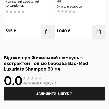
мл
Незмивний двофазний
кондиціонер
Олія для волосся
395
₴
1 040
₴
Відгуки про Живильний шампунь з
екстрактом і олією баобаба Bao-Med
Luxuriate Shampoo 30 мл
0.0
на основі 0 відгуків
ЗАЛИШИТИ ВІДГУК