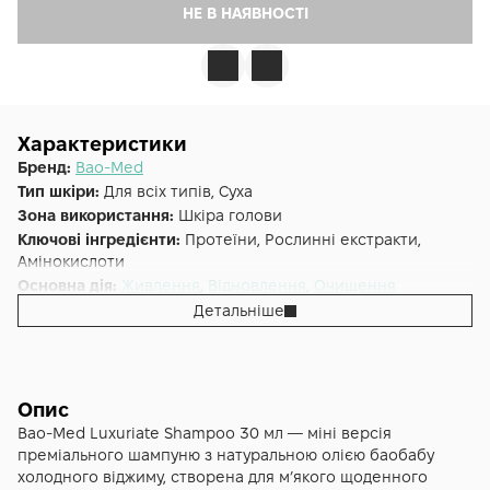
НЕ В НАЯВНОСТІ
Характеристики
Бренд:
Bao-Med
Тип шкіри:
Для всіх типів, Суха
Зона використання:
Шкіра голови
Ключові інгредієнти:
Протеїни, Рослинні екстракти,
Амінокислоти
Основна дія:
Живлення
,
Відновлення
,
Очищення
Додаткові властивості:
Веганська, Без парабенів, Без
Детальніше
силіконів, Без сульфатів
Форма випуску:
Шампунь
Країна:
США
Лінійка:
Bao-Med Luxuriate
Опис
Альтернативна назва:
Поживний шампунь з екстрактом
Bao-Med Luxuriate Shampoo 30 мл — міні версія
баобаба Luxuriate 30 ml
преміального шампуню з натуральною олією баобабу
холодного віджиму, створена для м’якого щоденного