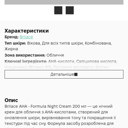
Характеристики
Бренд:
Brilace
Тип шкіри:
Вікова, Для всіх типів шкіри, Комбінована,
Жирна
Зона використання:
Обличчя
Ключові інгредієнти:
AHA-кислоти, Саліцилова кислота,
Ніацинамід (Вітамін B3), Рослинні екстракти, Біотин
Основна дія:
Протизапальне
,
Ексфоліація
,
Відновлення
,
Детальніше
Антивіковий
,
Від зморшок
,
Від пігментації
,
Регенерація
Форма випуску:
Крем
Країна:
Франція
Опис
Brilace AHA - Formula Night Cream 200 мл — це нічний
крем для обличчя з AHA-кислотами, створений для
оновлення шкіри, вирівнювання тону та покращення її
текстури під час сну. Формула засобу розроблена для