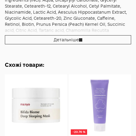
Ingredients (INCI): Aqua, Dicaprylyl Carbonate, Glyceryl
Stearate, Ceteareth-12, Cetearyl Alcohol, Cetyl Palmitate,
Niacinamide, Lactic Acid, Aesculus Hippocastanum Extract,
Glycolic Acid, Ceteareth-20, Zinc Gluconate, Caffeine,
Retinol, Biotin, Prunus Persica (Peach) Kernel Oil, Succinic
acid, Citric Acid, Tartaric acid, Chamomilla Recutita
(Matricaria) Flower Extract, Parfum, Sorbitan Caprylate,
Детальніше
Propanediol, Benzoic Acid
Схожі товари:
-20.76 %