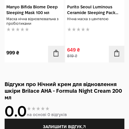
Manyo Bifida Biome Deep
Purito Seoul Luminous
Sleeping Mask 100 мл
Ceramide Sleeping Pack
100 мл
Маска нічна відновлювальна з
Нічна маска з центелою
пробіотиками
649
₴
999
₴
819
₴
Відгуки про Нічний крем для відновлення
шкіри Brilace AHA - Formula Night Cream 200
мл
0.0
на основі 0 відгуків
ЗАЛИШИТИ ВІДГУК