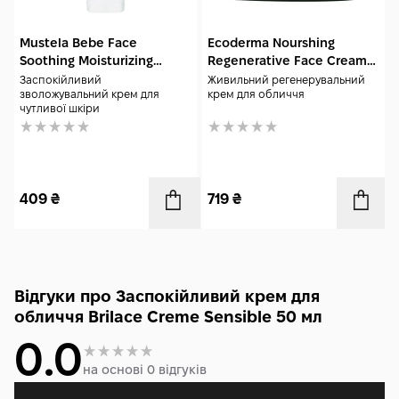
Mustela Bebe Face
Ecoderma Nourshing
Soothing Moisturizing
Regenerative Face Cream
Cream 40 мл
50 мл
Заспокійливий
Живильний регенерувальний
зволожувальний крем для
крем для обличчя
чутливої шкіри
409
₴
719
₴
Відгуки про Заспокійливий крем для
обличчя Brilace Creme Sensible 50 мл
0.0
на основі 0 відгуків