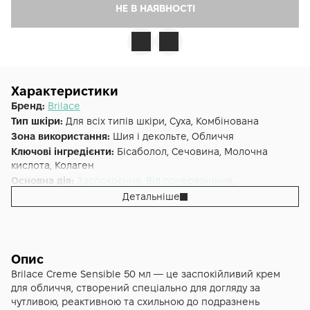
НЕ В НАЯВНОСТІ
Характеристики
Бренд:
Brilace
Тип шкіри:
Для всіх типів шкіри, Суха, Комбінована
Зона використання:
Шия і декольте, Обличчя
Ключові інгредієнти:
Бісаболол, Сечовина, Молочна
кислота, Колаген
Основна дія:
Заспокоєння
,
Від почервоніння
,
Омолодження
,
Тонізація
,
Зволоження
Детальніше
Форма випуску:
Крем
Країна:
Франція
Альтернативна назва:
Крем для чутливої шкіри Cream
Sensitive Brilace, 50 мл
Опис
Brilace Creme Sensible 50 мл — це заспокійливий крем
для обличчя, створений спеціально для догляду за
чутливою, реактивною та схильною до подразнень