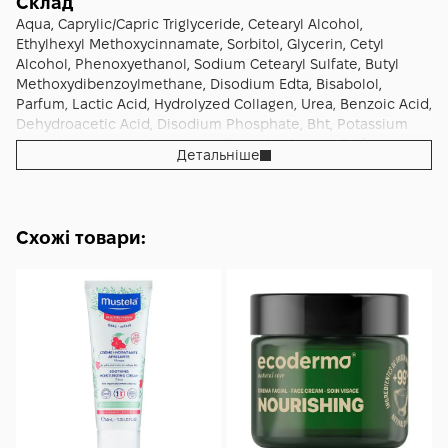
Склад
Aqua, Caprylic/Capric Triglyceride, Cetearyl Alcohol,
Ethylhexyl Methoxycinnamate, Sorbitol, Glycerin, Cetyl
Alcohol, Phenoxyethanol, Sodium Cetearyl Sulfate, Butyl
Methoxydibenzoylmethane, Disodium Edta, Bisabolol,
Parfum, Lactic Acid, Hydrolyzed Collagen, Urea, Benzoic Acid,
Dehydroacetic Acid, Disodium Phosphate, Bht, Potassium
Phosphate, Lysine, Aluminum Chloride, Copper Sulfate,
Детальніше
Magnesium Chloride, Manganese Chloride, Potassium
Chloride, Sodium Chloride, Gluconolactone, Phenethyl
Alcohol, Sodium Benzoate, Caprylyl Glycol, Zinc Chloride,
Calcium Gluconate.
Схожі товари: