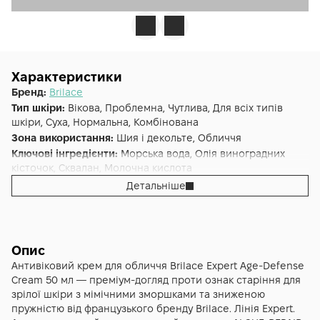
Характеристики
Бренд:
Brilace
Тип шкіри:
Вікова, Проблемна, Чутлива, Для всіх типів
шкіри, Суха, Нормальна, Комбінована
Зона використання:
Шия і декольте, Обличчя
Ключові інгредієнти:
Морська вода, Олія виноградних
кісточок, Сквалан, Молочна кислота
Основна дія:
Пружність
,
Антивіковий
,
Від зморшок
,
Детальніше
Регенерація
,
Розгладження
Форма випуску:
Крем
Країна:
Франція
Опис
Антивіковий крем для обличчя Brilace Expert Age-Defense
Cream 50 мл — преміум-догляд проти ознак старіння для
зрілої шкіри з мімічними зморшками та зниженою
пружністю від французького бренду Brilace. Лінія Expert.