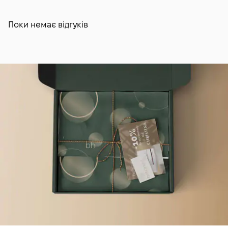
реактивності, припини використання і проконсультуйся з
дерматологом. Не використовуй крем у дні після
агресивних косметологічних процедур (середніх і
Поки немає відгуків
глибоких хімічних пілінгів, лазерної шліфовки) без
консультації з косметологом — дай шкірі повністю
відновитися протягом 1–2 тижнів. Уникай попадання в очі;
якщо засіб випадково потрапив на повіки, м'яко зніми
ватним диском з міцелярною водою. Не використовуй
мокрий шпатель — це може скоротити термін
придатності засобу. Зберігай банку при кімнатній
температурі, добре закритою, далеко від прямого
сонячного світла. Щільно закривай кришку після кожного
використання, щоб уникнути окислення активних
компонентів — пептиди і морські активи особливо
чутливі до контакту з повітрям. Засіб розрахований
приблизно на 2–3 місяці двократного щоденного
використання — банка 50 мл компактна і зручна для
домашнього застосування.