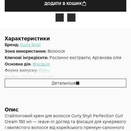
ДОДАТИ В КОШИК
Характеристики
Бренд:
Curly Shyll
Зона використання:
Волосся
Ключові інгредієнти:
Рослинні екстракти, Арганова олія
Основна дія:
Фіксація
Форма випуску:
Крем
Країна:
Південна Корея
Детальніше
Тип волосся:
Усі типи волосся
Об'єм (мл/г):
150
Опис
Стайлінговий крем для волосся Curly Shyll Perfection Curl
Cream 150 мл — leave-in догляд та фіксація для кучерявого
і хвилястого волосся від корейського преміум-салонного