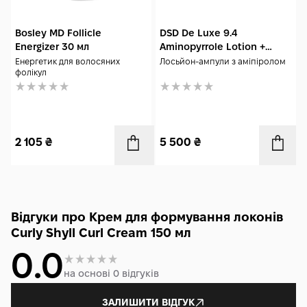
Bosley MD Follicle
DSD De Luxe 9.4
Energizer 30 мл
Aminopyrrole Lotion +
Melatonin 10x10 мл
Енергетик для волосяних
Лосьйон-ампули з аміпіролом
фолікул
2 105
₴
5 500
₴
Відгуки про Крем для формування локонів
Curly Shyll Curl Cream 150 мл
0.0
на основі 0 відгуків
ЗАЛИШИТИ ВІДГУК