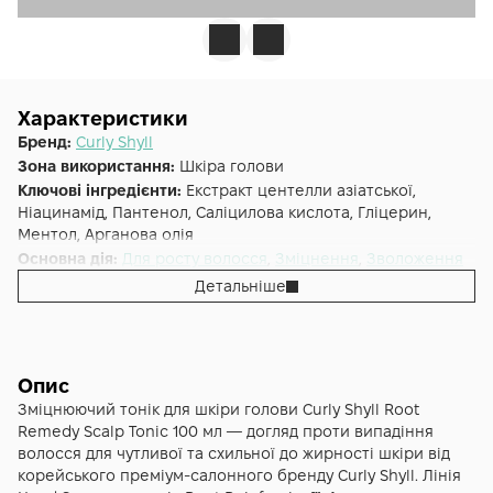
Характеристики
Бренд:
Curly Shyll
Зона використання:
Шкіра голови
Ключові інгредієнти:
Екстракт центелли азіатської,
Ніацинамід, Пантенол, Саліцилова кислота, Гліцерин,
Ментол, Арганова олія
Основна дія:
Для росту волосся
,
Зміцнення
,
Зволоження
Додаткові властивості:
Незмивний догляд
Детальніше
Форма випуску:
Тонік
Країна:
Південна Корея
Лінійка:
Head Spa
Об'єм (мл/г):
100
Опис
Зміцнюючий тонік для шкіри голови Curly Shyll Root
Remedy Scalp Tonic 100 мл — догляд проти випадіння
волосся для чутливої та схильної до жирності шкіри від
корейського преміум-салонного бренду Curly Shyll. Лінія