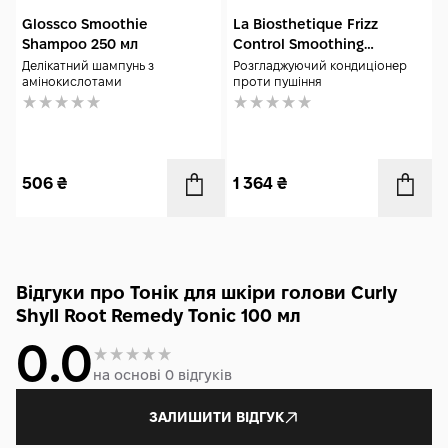
Extract, Pfaffia Paniculata Root Extract, Acorus Calamus Root
Glossco Smoothie
La Biosthetique Frizz
Extract, Oenothera Biennis (Evening Primrose) Root Extract,
Shampoo 250 мл
Control Smoothing
Moringa Oleifera Seed Extract, Pueraria Lobata Root Extract,
Conditioner 150 мл
Делікатний шампунь з
Розгладжуючий кондиціонер
Chamaecyparis Obtusa Water, Hydrolyzed Fibroin, Citrus
амінокислотами
проти пушіння
Aurantium Dulcis (Orange) Peel Oil, Citrus Tangerina
(Tangerine) Peel Oil, Litsea Cubeba Fruit Oil, Myristica
Fragrans (Nutmeg) Kernel Oil, Citrus Aurantium Bergamia
(Bergamot) Fruit Oil, Panthenol, Salicylic Acid, Menthol,
Carbomer, Disodium EDTA.
506
₴
1 364
₴
Відгуки про Тонік для шкіри голови Curly
Shyll Root Remedy Tonic 100 мл
0.0
на основі 0 відгуків
ЗАЛИШИТИ ВІДГУК