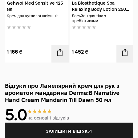
Gehwol Med Sensitive 125
La Biosthetique Spa
мл
Relaxing Body Lotion 250
мл
Крем для чутливої ​​шкіри ніг
Лосьйон для тіла з
пребіотиками
1 166
₴
1 452
₴
Відгуки про Ламелярний крем для рук з
ароматом мандарина Derma:B Narrative
Hand Cream Mandarin Till Dawn 50 мл
5.0
на основі 1 відгуків
ЗАЛИШИТИ ВІДГУК