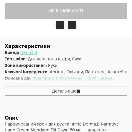
НЕ В НАЯВНОСТІ
Характеристики
Бренд:
Derma:B
Тип шкіри:
Для всіх типів шкіри, Суха
Зона використання:
Руки
Ключові інгредієнти:
Аргінін, Олія ши, Пантенол, Алантоїн
Основна дія:
Живлення
,
Відновлення
,
Пом'якшення
,
Зволоження
Форма випуску:
Крем
Детальніше
Країна:
Південна Корея
Опис
Парфумований крем для рук та нігтів Derma:B Narrative
Hand Cream Mandarin Till Dawn 50 мл — щоденне