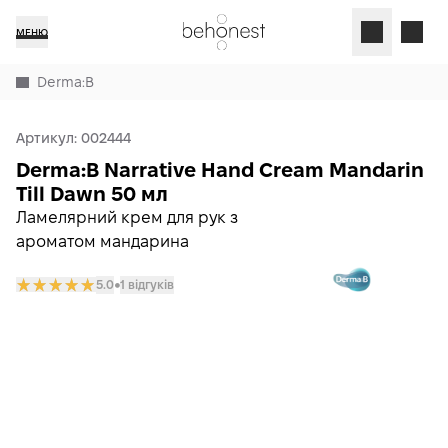
МЕНЮ
Derma:B
Артикул:
002444
Derma:B Narrative Hand Cream Mandarin
Till Dawn 50 мл
Ламелярний крем для рук з
ароматом мандарина
5.0
1 відгуків
𒊹