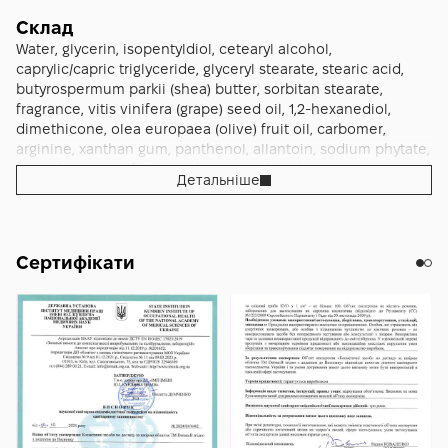
Склад
Water, glycerin, isopentyldiol, cetearyl alcohol,
caprylic/capric triglyceride, glyceryl stearate, stearic acid,
butyrospermum parkii (shea) butter, sorbitan stearate,
fragrance, vitis vinifera (grape) seed oil, 1,2-hexanediol,
dimethicone, olea europaea (olive) fruit oil, carbomer,
arginine, xanthan gum, panthenol, allantoin, sodium phytate,
macadamia ternifolia seed oil, tocopherol, argania spinosa
Детальніше
kernel oil, simmondsia chinensis (jojoba) seed oil, glyceryl
glucoside, limonene, linalool, coumarin, citral.
Сертифікати