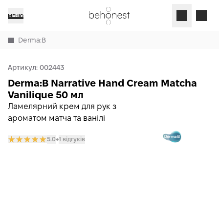
МЕНЮ
Derma:B
Артикул:
002443
Derma:B Narrative Hand Cream Matcha
Vanilique 50 мл
Ламелярний крем для рук з
ароматом матча та ванілі
5.0
1 відгуків
𒊹