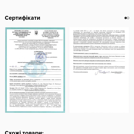
Glyceryl Glucoside, Alpha-Isomethyl Ionone, Limonene,
Citronellol, Linalool, Geraniol, Coumarin, Benzyl Salicylate.
Сертифікати
Схожі товари: