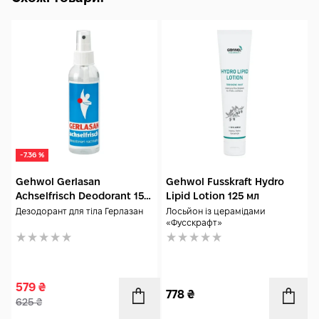
-7.36 %
Gehwol Gerlasan
Gehwol Fusskraft Hydro
Achselfrisch Deodorant 150
Lipid Lotion 125 мл
мл
Дезодорант для тіла Герлазан
Лосьйон із церамідами
«Фусскрафт»
579
₴
778
₴
625
₴