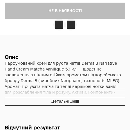
НЕ В НАЯВНОСТІ
Опис
Парфумований крем для рук та нігтів Derma:B Narrative
Hand Cream Matcha Vanilique 50 мл — щоденне
зволоження з ніжним стійким ароматом від корейського
бренду Derma:B (виробник Neopharm, технологія MLE®).
Аромат: гірчувата матча та теплі вершкові нотки ванілі
для розслаблення тіла й розуму. Активи: компоненти-
активатори аквапоринів + рослинні олії + пантенол.
Детальніше
Зволожує до 24 годин, аромат тримається 24 години. Без
парабенів, феноксиетанолу, мінеральних олій.
Корейський бренд Derma:B.
Відчутний результат
Derma:B Narrative Hand Cream Matcha Vanilique 50 мл — це