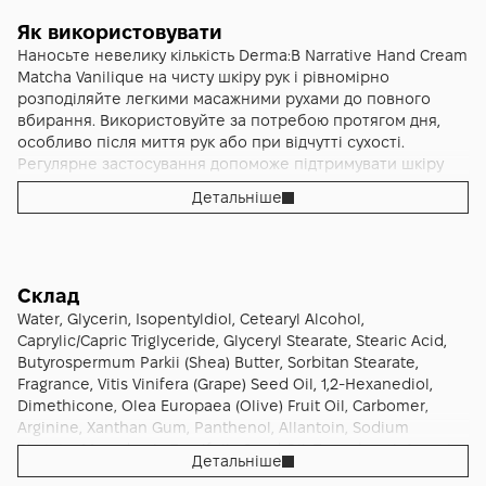
свіжих зелених нот матча з м’якими теплими акордами
ванілі. Композиція звучить делікатно, але водночас
Як використовувати
виразно, створюючи атмосферу спокою і затишку. Легкий
Наносьте невелику кількість Derma:B Narrative Hand Cream
аромат залишається на шкірі ненав’язливим шлейфом,
Matcha Vanilique на чисту шкіру рук і рівномірно
додаючи особливого настрою протягом дня.
розподіляйте легкими масажними рухами до повного
Зручний формат 50 мл дозволяє завжди мати крем під
вбирання. Використовуйте за потребою протягом дня,
рукою — у сумці, на роботі чи в подорожі. Derma:B
особливо після миття рук або при відчутті сухості.
Narrative Hand Cream Matcha Vanilique стане не лише
Регулярне застосування допоможе підтримувати шкіру
ефективним засобом для догляду, а й стильним
рук м’якою, гладкою та доглянутою.
Детальніше
елементом щоденної рутини.
Склад
Water, Glycerin, Isopentyldiol, Cetearyl Alcohol,
Caprylic/Capric Triglyceride, Glyceryl Stearate, Stearic Acid,
Butyrospermum Parkii (Shea) Butter, Sorbitan Stearate,
Fragrance, Vitis Vinifera (Grape) Seed Oil, 1,2-Hexanediol,
Dimethicone, Olea Europaea (Olive) Fruit Oil, Carbomer,
Arginine, Xanthan Gum, Panthenol, Allantoin, Sodium
Phytate, Macadamia Ternifolia Seed Oil, Tocopherol, Argania
Детальніше
Spinosa Kernel Oil, Simmondsia Chinensis (Jojoba) Seed Oil,