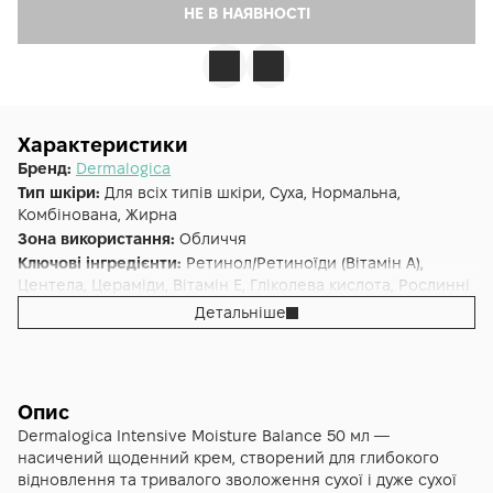
НЕ В НАЯВНОСТІ
Характеристики
Бренд:
Dermalogica
Тип шкіри:
Для всіх типів шкіри, Суха, Нормальна,
Комбінована, Жирна
Зона використання:
Обличчя
Ключові інгредієнти:
Ретинол/Ретиноїди (Вітамін A),
Центела, Цераміди, Вітамін E, Гліколева кислота, Рослинні
екстракти, Вітамін C
Детальніше
Основна дія:
Зволоження
Форма випуску:
Крем
Країна:
США
Лінійка:
Dermalogica Daily Skin Health
Опис
Альтернативна назва:
Інтенсивний зволожувач —
Dermalogica Intensive Moisture Balance 50 мл —
Intensive Moisture Balance 50 мл
насичений щоденний крем, створений для глибокого
відновлення та тривалого зволоження сухої і дуже сухої