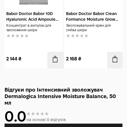
Babor Doctor Babor 10D
Babor Doctor Babor Clean
Hyaluronic Acid Ampoule
Formance Moisture Glow
Serum Concentrate 7x2 мл
Cream 50 мл
Концентрат в ампулах для
Зволожувальний крем для
зволоження шкіри
сяйва шкіри
2 144
₴
2 168
₴
Відгуки про Інтенсивний зволожувач
Dermalogica Intensive Moisture Balance, 50
мл
0.0
на основі 0 відгуків