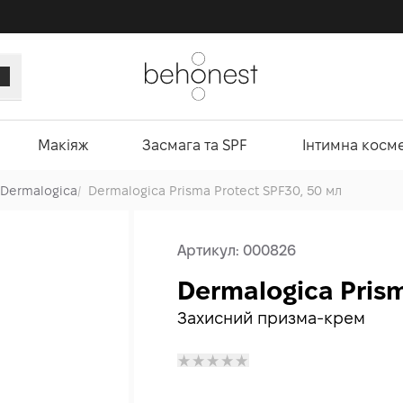
Макіяж
Засмага та SPF
Інтимна косм
Dermalogica
/
Dermalogica Prisma Protect SPF30, 50 мл
Артикул:
000826
Dermalogica Prism
Захисний призма-крем