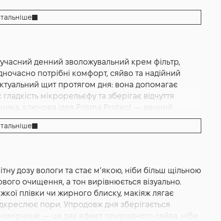
тальніше
 сучасний денний зволожувальний крем фільтр,
дночасно потрібні комфорт, сяйво та надійний
м SPF30 — Prisma Protect SPF30, 50 мл
ектуальний щит протягом дня: вона допомагає
 гладкість мікрорельєфу та зберігає відчуття
бника, ключова ідея Prisma Protect — денний
рокоспектральний захист SPF 30 з
тальніше
абруднення та технологією, яка активується
о шкіри. У формулі передбачені зволожувальні
 в роговому шарі і забезпечують тривалу
є рівною та еластичною впродовж усього дня.
ну дозу вологи та стає м’якою, ніби більш щільною
ля більш однорідного тону: шкіра здається
кового очищення, а тон вирівнюється візуально.
і та втоми. Текстура легка кремово гелева, швидко
жкої плівки чи жирного блиску, макіяж лягає
м і не перевантажує навіть у спеку.
підкреслює пори. Упродовж дня зберігається
ний» денний базис для будь якого сезону. Восени
івномірніше — це дає ефект природного сяйва, ніби
істі, навесні та влітку — як щоденний крем із