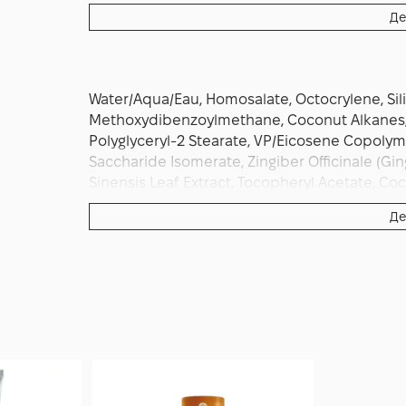
денній рутині використовуйте Prisma Protec
Де
ритуал звичним зволоженням або відновлюв
нанесення — запорука стабільного результ
гідратація і впевнений захист SPF 30 щодня.
Water/Aqua/Eau, Homosalate, Octocrylene, Silica
Methoxydibenzoylmethane, Coconut Alkanes, 
Polyglyceryl-2 Stearate, VP/Eicosene Copolymer
Saccharide Isomerate, Zingiber Officinale (Gin
Sinensis Leaf Extract, Tocopheryl Acetate, Co
Stearate, Potassium Cetyl Phosphate, Arachid
Де
Alcohol, Benzyl Alcohol, Caprylic/Capric Trigl
Crosspolymer, Arachidyl Glucoside, Ethylhexy
Ethylenediamine Disuccinate, Citric Acid, Sodi
Limonene, Citral, Polyvinyl Alcohol, Sodium B
Phenoxyethanol.