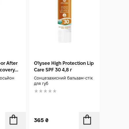
or After
O'lysee High Protection Lip
ecovery
Care SPF 30 4,8 г
лосьйон
Сонцезахисний бальзам-стік
для губ
365
₴