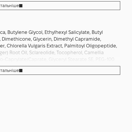
t як фінальний крок догляду, а ввечері доповнюйте
тальніше
альними засобами. Регулярність і правильне
ату: рівномірний тон, природне сяйво, комфортна
, Butylene Glycol, Ethylhexyl Salicylate, Butyl
Dimethicone, Glycerin, Dimethyl Capramide,
, Chlorella Vulgaris Extract, Palmitoyl Oligopeptide,
ger) Root Oil, Sclareolide, Tocopherol, Camellia
co-Caprylate/Caprate, Glyceryl Stearate SE, PEG-100
yl Alcohol, Dimethicone Crosspolymer, Behenyl
тальніше
yceride, Xanthan Gum, Acrylates/C10-30 Alkyl Acrylate
lglycerin, Methicone, Sodium Hydroxide, Trisodium
um Citrate, Caprylyl Glycol, Propanediol, Geraniol,
enzoate, Potassium Sorbate, 1,2-Hexanediol,