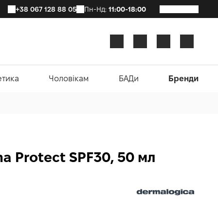
+38 067 128 88 05
Пн-Нд:
11:00-18:00
етика
Чоловікам
БАДи
Бренди
a Protect SPF30, 50 мл