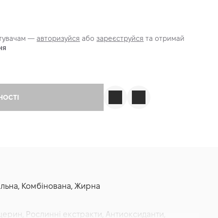
стувачам —
авторизуйся
або
зареєструйся
та отримай
ня
НОСТІ
мальна, Комбінована, Жирна
ліцерин, Рослинні екстракти, Антиоксиданти,