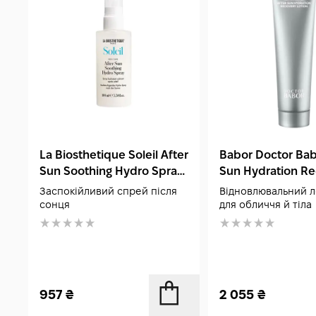
La Biosthetique Soleil After
Babor Doctor Bab
Sun Soothing Hydro Spray
Sun Hydration R
100 мл
Lotion 150 мл
Заспокійливий спрей після
Відновлювальний 
сонця
для обличчя й тіла
957
₴
2 055
₴