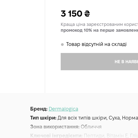
3 150
₴
Краща ціна зареєстрованим кори
промокод 10% на перше замовлен
Товар відсутній на складі
𒊹
НЕ В НАЯВ
Бренд:
Dermalogica
Тип шкіри:
Для всіх типів шкіри, Суха, Нор
Зона використання:
Обличчя
Ключові інгредієнти:
Пептиди, Вітамін E, Г