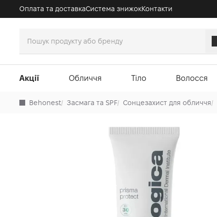
Оплата та доставка
Система знижок
Контакти
Акції
Обличчя
Тіло
Волосся
Behonest
/
Засмага та SPF
/
Сонцезахист для обличчя
/