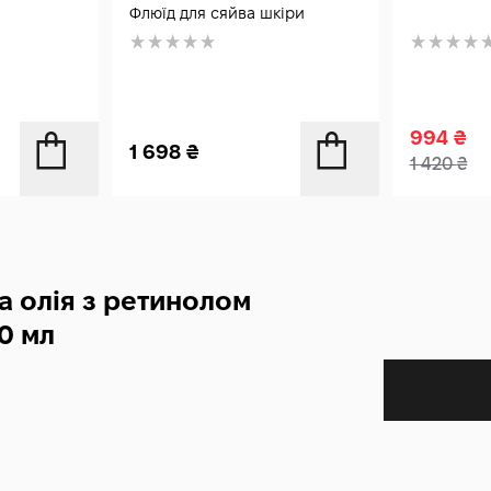
Флюїд для сяйва шкіри
994
₴
1 698
₴
1 420
₴
а олія з ретинолом
30 мл