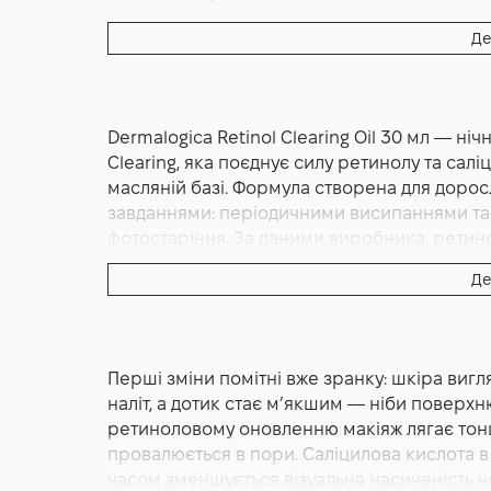
Основна дія:
Від акне
Де
Форма випуску:
Олія
Країна:
США
Лінійка:
Dermalogica Active Clearing
Dermalogica Retinol Clearing Oil 30 мл — ніч
Альтернативна назва:
Активне очищуюче мас
Clearing, яка поєднує силу ретинолу та сал
масляній базі. Формула створена для дорос
завданнями: періодичними висипаннями т
фотостаріння. За даними виробника, ретин
вивільненням під час сну: м’яко прискорю
Де
вирівнювати мікрорельєф, пом’якшує вигляд 
кислота доповнює цей ефект точковою роб
підтримує чистоту та зменшує ймовірність
рівною і спокійною на вигляд. Масляна осн
Перші зміни помітні вже зранку: шкіра вигл
ковзання, зняти відчуття сухості і водночас
наліт, а дотик стає м’якшим — ніби поверхн
утримувати вологу в роговому шарі, пом’якш
ретиноловому оновленню макіяж лягає тон
ретиноловий догляд переноситься комфортн
провалюється в пори. Саліцилова кислота в
сухого повітря.
часом зменшується візуальна насиченість чо
Dermalogica традиційно зосереджується на 