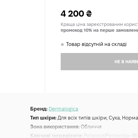
4 200
₴
Краща ціна зареєстрованим кори
промокод 10% на перше замовлен
Товар відсутній на складі
𒊹
НЕ В НАЯВ
Бренд:
Dermalogica
Тип шкіри:
Для всіх типів шкіри, Суха, Нор
Зона використання:
Обличчя
Ключові інгредієнти:
Ретинол/Ретиноїди (Ві