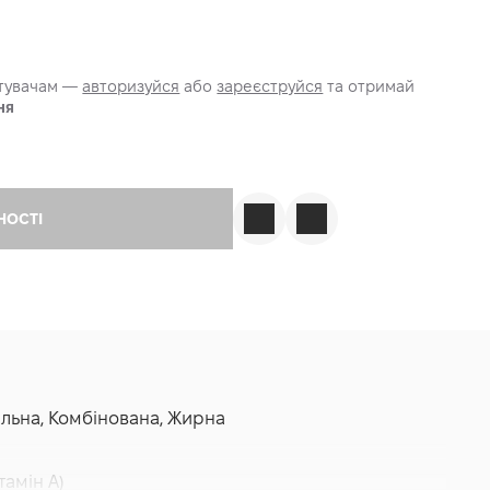
стувачам —
авторизуйся
або
зареєструйся
та отримай
ня
НОСТІ
мальна, Комбінована, Жирна
тамін A)