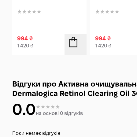
994
₴
994
₴
1 420
₴
1 420
₴
Відгуки про Активна очищувальн
Dermalogica Retinol Clearing Oil 
0.0
на основі 0 відгуків
Поки немає відгуків