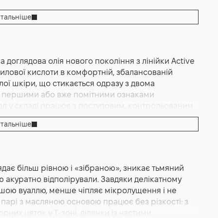
тальніше
на доглядова олія нового покоління з лінійки Active
ло з ретинолом - Retinol Clearing Oil 30 мл
іцилової кислоти в комфортній, збалансованій
лої шкіри, що стикається одразу з двома
а першими або вже помітними ознаками
ол у складі працює з поступовим, контрольованим
є природне оновлення клітин, допомагає
тальніше
дрібних ліній і повертає гладкість. Саліцилова
отою з порами: розчиняє надлишки себуму,
 нових недосконалостей, залишаючи шкіру більш
ова підібрана таким чином, щоб забезпечити
ядає більш рівною і «зібраною», зникає тьмяний
 не перевантажити. Легкі фітоолії допомагають
ю акуратно відполірували. Завдяки делікатному
ують і «герметизують» нічні активи, завдяки чому
шою вуаллю, менше чіпляє мікролущення і не
о навіть у прохолодний сезон або в умовах
 парі з масляною основою працює без різкості: з
рних цяток у Т‑зоні, ділянки із частими
толерантності та професійній ефективності, тож