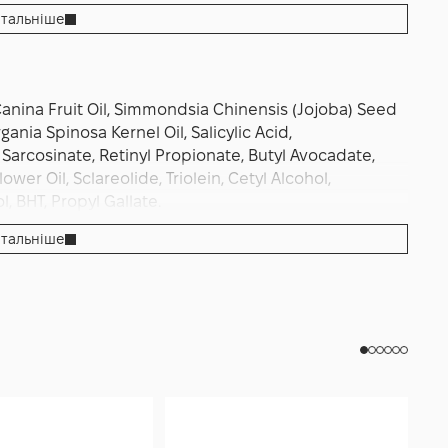
и засобами з пероксидом бензоїлу; чергуйте
тальніше
. У денний час обов’язково завершуйте рутину
овий догляд робить шкіру більш чутливою до
до найкращого результату: з кожним тижнем
ішим, а шкіра — спокійною й еластичною, готовою
anina Fruit Oil, Simmondsia Chinensis (Jojoba) Seed
ania Spinosa Kernel Oil, Salicylic Acid,
l Sarcosinate, Retinyl Propionate, Butyl Avocadate,
r Oil, Sclareolide, Triolein, Cetyl Alcohol,
BHT, Propyl Gallate.
тальніше