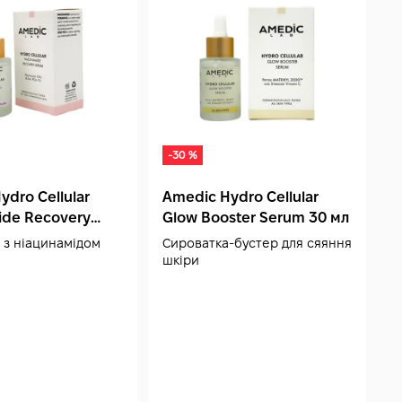
-30 %
ydro Cellular
Amedic Hydro Cellular
B
ide Recovery
Glow Booster Serum 30 мл
F
 мл
 з ніацинамідом
Сироватка-бустер для сяяння
З
шкіри