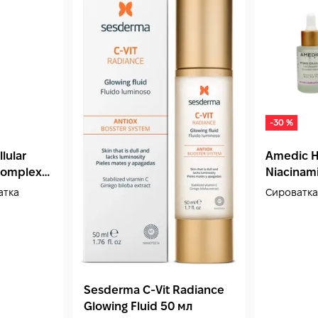
-30 %
lular
Amedic H
Complex
Niacinam
Serum 30
атка
Сироватка
Sesderma C‑Vit Radiance
Glowing Fluid 50 мл