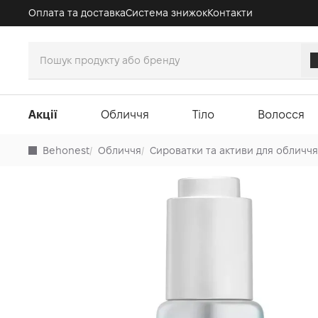
Оплата та доставка
Система знижок
Контакти
Акції
Обличчя
Тіло
Волосся
Behonest
/
Обличчя
/
Сироватки та активи для обличчя