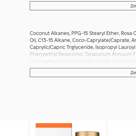
вечір із жорсткими кислотними пілінгами ч
Де
активні дні, щоб зберегти баланс і комфорт
широкоспектральним SPF, оскільки ретинол
сонця. Регулярність і м’який ритм — ключ 
текстура стає рівнішою, тон виглядає чист
Coconut Alkanes, PPG-15 Stearyl Ether, Rosa C
до нового дня.
Oil, C13-15 Alkane, Coco-Caprylate/Caprate, Arg
Caprylic/Capric Triglyceride, Isopropyl Lauroy
Phenylethyl Resorcinol, Tanacetum Annuum Flowe
Hydroxymethoxyphenyl Decanone, Tocopherol, 
Де