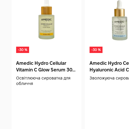
-30 %
-30 %
Amedic Hydro Cellular
Amedic Hydro Cel
Vitamin C Glow Serum 30
Hyaluronic Acid 
мл
Serum 30 мл
Освітлююча сироватка для
Зволожуюча сиров
обличчя