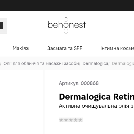
Макіяж
Засмага та SPF
Інтимна косм
/
Олії для обличчя та масажні засоби
/
Dermalogica
/
Dermalogic
Артикул:
000868
Dermalogica Retin
Активна очищувальна олія 