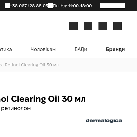
+38 067 128 88 05
Пн-Нд:
11:00-18:00
етика
Чоловікам
БАДи
Бренди
a Retinol Clearing Oil 30 мл
ol Clearing Oil 30 мл
з ретинолом