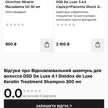
Olorchee Miracle
DSD De Luxe 3.4.4
Macadamia Oil 50 мл
Capixyl+Placenta Shock de
Luxe Lotion 100 мл
Олія макадамії
Шампунь з кератином,
плацентою та маточковим
молочком проти випадіння
900
₴
2 100
₴
Відгуки про Відновлювальний шампунь для
волосся DSD De Luxe 4.1 Dixidox de Luxe
Keratin Treatment Shampoo 200 мл
0.0
на основі 0 відгуків
ЗАЛИШИТИ ВІДГУК