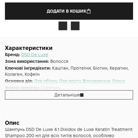
ДОДАТИ В КОШИК
Характеристики
Бренд:
DSD De Luxe
Зона використання:
Волосся
Ключові інгредієнти:
Каштан, Протеїни, Біотин, Кератин,
Колаген, Кофеїн
Основна дія:
Для об'єму
,
Для росту
,
Відновлення
,
Блиск
Форма випуску:
Шампунь
Країна:
Іспанія
Детальніше
Тип волосся:
Ослаблені, Усі типи волосся
Об'єм (мл/г):
200
Опис
Шампунь DSD De Luxe 4.1 Dixidox de Luxe Keratin Treatment
Shampoo 200 мл для всіх типів волосся, особливо