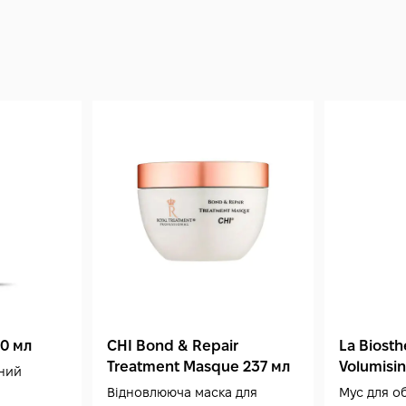
00 мл
CHI Bond & Repair
La Biosth
Treatment Masque 237 мл
Volumisi
ний
Відновлююча маска для
Мус для о