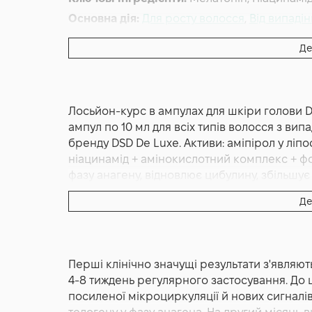
Основна дія:
Для росту волосся
,
Від випаді
Форма випуску:
Лосьйон
Де
Країна:
Іспанія
Тип волосся:
Усі типи волосся
Об'єм (мл/г):
10x10 мл
Лосьйон-курс в ампулах для шкіри голови DS
ампул по 10 мл для всіх типів волосся з вип
бренду DSD De Luxe. Активи: аміпірол у ліп
ніацинамід + амінокислотний комплекс + фо
фазу анагену, відновлює цибулину, збільшує щ
для вагітних. Іспанський бренд DSD De Luxe.
Де
DSD De Luxe 9.4 Aminopyrrole Lotion + Mela
ампулах для боротьби з випадінням волосся
ампул по 10 мл, від іспанського бренду DSD 
Перші клінічно значущі результати з'являють
Лінію 9 "Anti-hair loss & Redensifying" — суч
4-8 тиждень регулярного застосування. До 
генерацію активних інгредієнтів проти алоп
посиленої мікроциркуляції й нових сигналів,
ключових компонентів: Pyrrolidinyl Diaminop