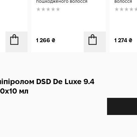
пошкодженого волосся
волосся
1 266
₴
1 274
₴
іпіролом DSD De Luxe 9.4
10x10 мл