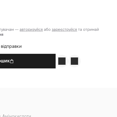
стувачам —
авторизуйся
або
зареєструйся
та отримай
ня
о відправки
КОШИК
д, Амінокислоти