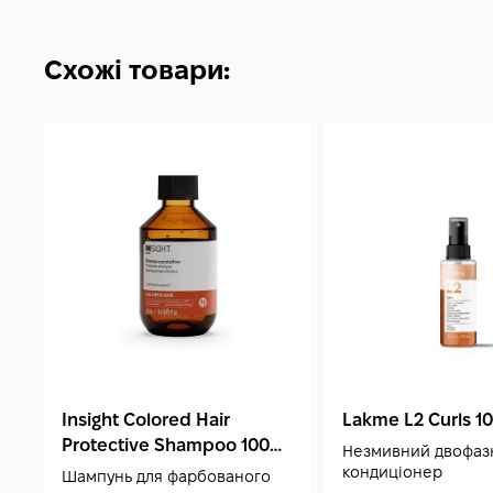
Схожі товари:
Insight Colored Hair
Lakme L2 Curls 1
Protective Shampoo 100
Незмивний двофаз
мл
кондиціонер
Шампунь для фарбованого