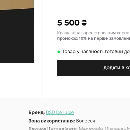
5 500
₴
Краща ціна зареєстрованим кори
промокод 10% на перше замовлен
Товар у наявності, готовий д
𒊹
ДОДАТИ В 
Бренд:
DSD De Luxe
Зона використання:
Волосся
Ключові інгредієнти:
Мелатонін, Ніацинамі