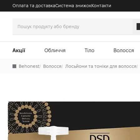
Оплата та доставка
Система знижок
Контакти
Акції
Обличчя
Тіло
Волосся
Behonest
/
Волосся
/
Лосьйони та тоніки для волосся
/