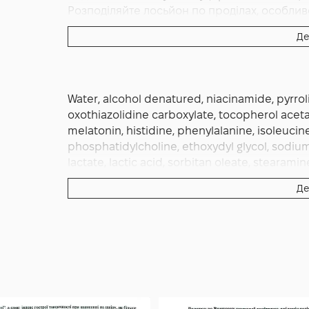
дерматит, екзему, відкриті рани. За реакт
Розподіляйте лосьйон по проділах, особлив
плацентарний протеїн — попередньо протес
— скроні, тім'я, проділ. Масажуйте подушечк
Де
мікроциркуляції й кращого засвоєння акти
лишається на шкірі голови. Не мийте волос
засвоєння Aminopyrrole і Melatonin потрібн
шампунем. У важких стадіях випадіння (інт
Water, alcohol denatured, niacinamide, pyrrol
можна наносити повну ампулу один раз на д
oxothiazolidine carboxylate, tocopherol acetate
місяців безперервного щоденного використ
melatonin, histidine, phenylalanine, isoleucine,
режим — 3 рази на тиждень без обмежень з
phosphatidylcholine, ethoxydyl glycol, sodiu
темному місці. Уникайте контакту з очима;
lactate, lactic acid, sorbitan oleate, stearami
chlorphenesin, polysorbate 20, fragrance (li
Де