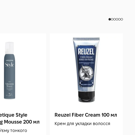
etique Style
Reuzel Fiber Cream 100 мл
I
ng Mousse 200 мл
H
Крем для укладки волосся
бʼєму тонкого
З