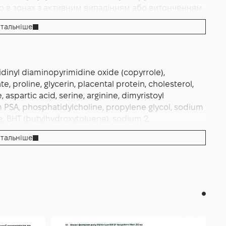
ивності на лимонен, парфумерну композицію чи
о в зонах з активним випадінням або витонченням
тувати на невеликій ділянці.
ами пальців кілька хвилин для активації
тальніше
вних компонентів. Не змивайте — лосьйон
ся одразу після нанесення: для повноцінного
о мінімум 4 години без контакту з водою чи
енсивне щоденне випадіння, видиме порідіння)
idinyl diaminopyrimidine oxide (copyrrole),
ень або половину ампули двічі на день. Курс — 4-6
, proline, glycerin, placental protein, cholesterol,
ання. Після курсу переходьте на підтримувальний
 aspartic acid, serine, arginine, dimyristoyl
а тривалістю. Зберігайте ампули у прохолодному
m PSA, phosphatidylcholine, propylene glycol, sodium
 при попаданні промийте теплою водою.
ne, BHT (butylhydroxytoluene), sodium 2,
monene).
тальніше