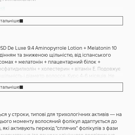
ння
тальніше
D De Luxe 9.4 Aminopyrrole Lotion + Melatonin 10
адінням та зниженою щільністю, від іспанського
осомах + мелатонін + плацентарний білок +
сфатидилхолін + холестерин + вітамін E. Подовжує
ільність і діаметр волосся. Курс 4-6 місяців. Не
тальніше
tonin — професійний трихологічний лосьйон в
 й стимуляції росту нового волосся, формат 10
de Luxe (Divination Simone DeLuxe). Засіб входить у
ся у строки, типові для трихологічних активів — на
асну спеціалізовану лінію, націлену на нову
цього моменту волосяний фолікул адаптується до
еції. Активна вісь побудована довкола двох
 які активують перехід "сплячих" фолікулів з фази
yrimidine Oxide Oxothiazolidinecarboxylate