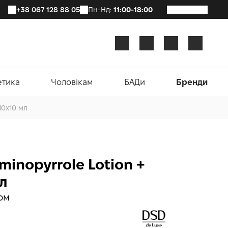
+38 067 128 88 05
Пн-Нд:
11:00-18:00
етика
Чоловікам
БАДи
Бренди
10x10 мл
minopyrrole Lotion +
мл
ом