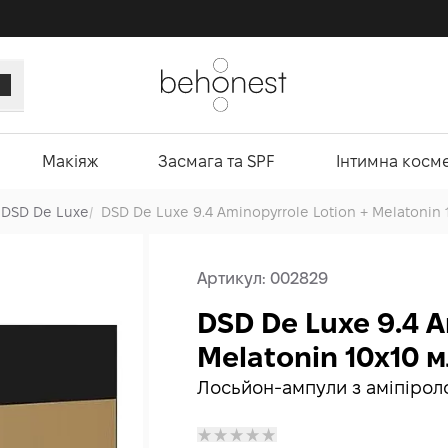
Макіяж
Засмага та SPF
Інтимна косм
DSD De Luxe
/
DSD De Luxe 9.4 Aminopyrrole Lotion + Melatonin 
Артикул:
002829
DSD De Luxe 9.4 A
Melatonin 10x10 
Лосьйон-ампули з аміпірол