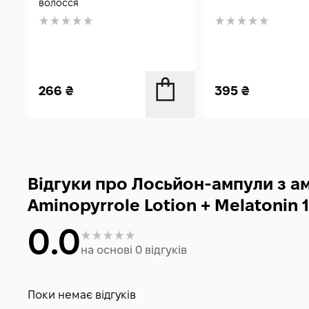
волосся
266
₴
395
₴
Відгуки про Лосьйон-ампули з ам
Aminopyrrole Lotion + Melatonin 
0.0
на основі 0 відгуків
Поки немає відгуків