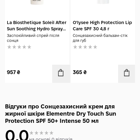
La Biosthetique Soleil After
O'lysee High Protection Lip
Sun Soothing Hydro Spray
Care SPF 30 4,8 г
100 мл
Заспокійливий спрей після
Сонцезахисний бальзам-стік
сонця
для губ
957
₴
365
₴
Відгуки про Сонцезахисний крем для
жирної шкіри Elementre Dry Touch Sun
Protection SPF 50+ Intense 50 мл
0.0
на основі 0 відгуків