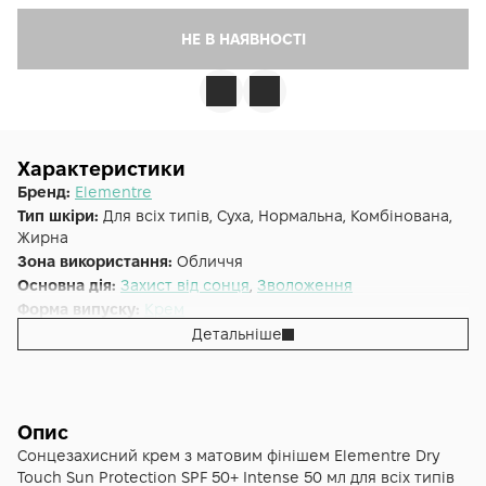
НЕ В НАЯВНОСТІ
Характеристики
Бренд:
Elementre
Тип шкіри:
Для всіх типів, Суха, Нормальна, Комбінована,
Жирна
Зона використання:
Обличчя
Основна дія:
Захист від сонця
,
Зволоження
Форма випуску:
Крем
Країна:
Швейцарія
Детальніше
Індекс SPF:
50
Об'єм (мл/г):
50
Опис
Сонцезахисний крем з матовим фінішем Elementre Dry
Touch Sun Protection SPF 50+ Intense 50 мл для всіх типів