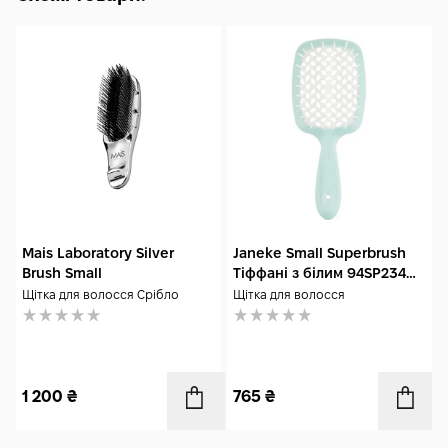
Mais Laboratory Silver
Janeke Small Superbrush
Brush Small
Тіффані з білим 94SP234
TSE
Щітка для волосся Срібло
Щітка для волосся
1 200
₴
765
₴