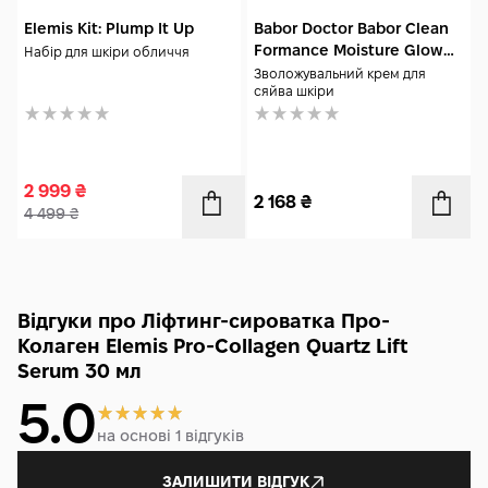
Elemis Kit: Plump It Up
Babor Doctor Babor Clean
Formance Moisture Glow
Набір для шкіри обличчя
Cream 50 мл
Зволожувальний крем для
сяйва шкіри
2 999
₴
2 168
₴
4 499
₴
Відгуки про Ліфтинг-сироватка Про-
Колаген Elemis Pro-Collagen Quartz Lift
Serum 30 мл
5.0
на основі 1 відгуків
ЗАЛИШИТИ ВІДГУК