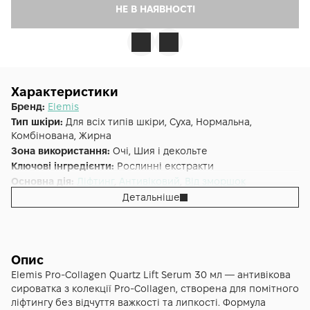
НЕ В НАЯВНОСТІ
Характеристики
Бренд:
Elemis
Тип шкіри:
Для всіх типів шкіри, Суха, Нормальна,
Комбінована, Жирна
Зона використання:
Очі, Шия і декольте
Ключові інгредієнти:
Рослинні екстракти
Основна дія:
Ліфтинг
,
Антивіковий
,
Від зморшок
Додаткові властивості:
Без парабенів, Без сульфатів
Детальніше
Форма випуску:
Сироватка
Країна:
Великобританія
Лінійка:
Elemis Pro-Collagen
Альтернативна назва:
Ліфтинг-сироватка для обличчя
Опис
Про-Коллаген Кварц - Pro-Collagen Quartz Lift Serum 30 мл
Elemis Pro‑Collagen Quartz Lift Serum 30 мл — антивікова
сироватка з колекції Pro‑Collagen, створена для помітного
ліфтингу без відчуття важкості та липкості. Формула