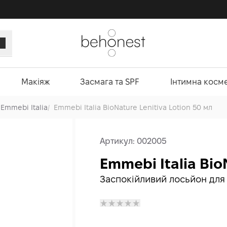
Макіяж
Засмага та SPF
Інтимна косм
Emmebi Italia
/
Emmebi Italia BioNature Lenitiva Lotion 50 мл
Артикул:
002005
Emmebi Italia Bio
Заспокійливий лосьйон для