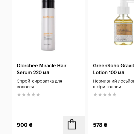
Olorchee Miracle Hair
GreenSoho Gravit
Serum 220 мл
Lotion 100 мл
Спрей-сироватка для
Незмивний лосьйо
волосся
шкіри голови
900
₴
578
₴