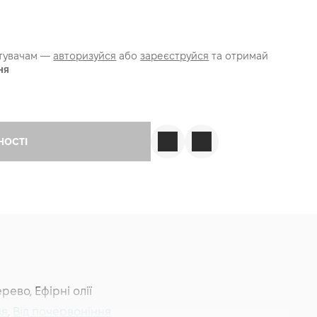
стувачам —
авторизуйся
або
зареєструйся
та отримай
ня
НОСТІ
рево, Ефірні олії
ня
,
Від почервоніння