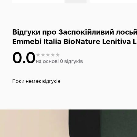
Відгуки про Заспокійливий лось
Emmebi Italia BioNature Lenitiva 
0.0
на основі 0 відгуків
Поки немає відгуків