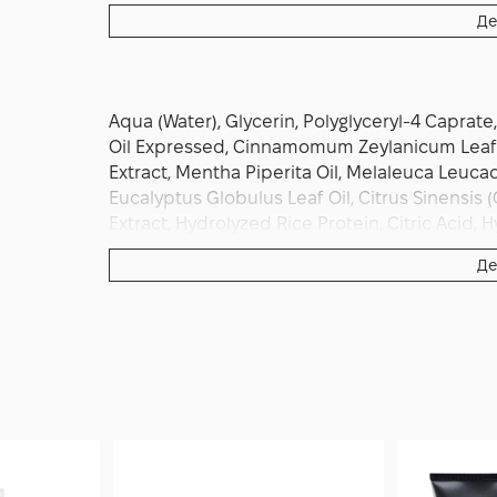
Де
Aqua (Water), Glycerin, Polyglyceryl-4 Caprate,
Oil Expressed, Cinnamomum Zeylanicum Leaf Oil
Extract, Mentha Piperita Oil, Melaleuca Leuca
Eucalyptus Globulus Leaf Oil, Citrus Sinensi
Extract, Hydrolyzed Rice Protein, Citric Acid,
Extract, Serenoa Serrulata (Repens) Fruit Ext
Де
Somnifera Root Extract, Achillea Millefolium E
(Oat) Kernel Extract, Arctium Lappa Root Extra
Angustifolia Root Extract, Panthenol, Hydrol
Sorbate, Sodium Benzoate, Benzyl Alcohol, Ben
Limonene, Linalool.