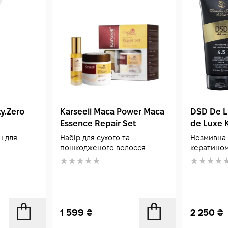
y.Zero
Karseell Maca Power Maca
DSD De L
Essence Repair Set
de Luxe K
Serum 20
н для
Набір для сухого та
Незмивна 
пошкодженого волосся
кератино
1 599
₴
2 250
₴