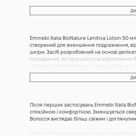
Форма випуску:
Лосьйон
Де
Країна:
Італія
Тип волосся:
Усі типи волосся
Emmebi Italia BioNature Lenitiva Lotion 50 
створений для зменшення подразнення, від
шкіри. Засіб розроблений на основі делік
походження, які працюють на відновлення 
підходить для регулярного використання і л
Де
Текстура засобу легка і швидко вбирається
обтяжує волосся і не впливає на його об’є
укладкою. Завдяки цьому він забезпечує ко
Після перших застосувань Emmebi Italia BioN
Emmebi Italia BioNature Lenitiva Lotion с
спокійною і комфортною. Зменшується свербі
свербежу, почервоніння і відчуття стягнуто
Волосся виглядає більш свіжим і доглянутим
бар’єр шкіри, що є важливим для підтриманн
покращенню мікроциркуляції, що позитивно
При регулярному використанні лосьйон доп