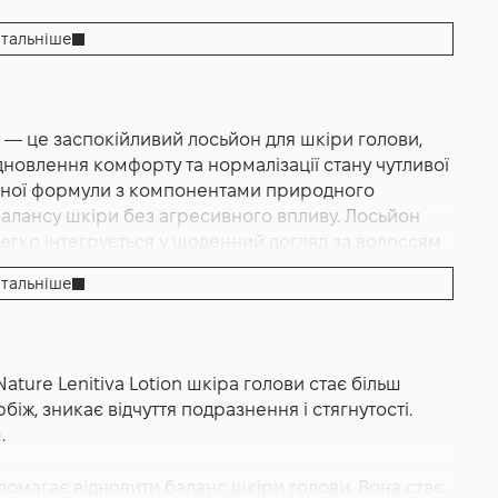
тальніше
мл — це заспокійливий лосьйон для шкіри голови,
новлення комфорту та нормалізації стану чутливої
атної формули з компонентами природного
балансу шкіри без агресивного впливу. Лосьйон
егко інтегрується у щоденний догляд за волоссям.
тальніше
, не залишаючи жирності або липкості. Лосьйон не
м, тому може використовуватися навіть перед
мфортне застосування у будь-який час доби.
ature Lenitiva Lotion шкіра голови стає більш
прямований на заспокоєння шкіри голови, зменшення
ж, зникає відчуття подразнення і стягнутості.
сті. Засіб допомагає відновити природний захисний
.
я її здорового стану. Він також сприяє
 впливає на загальний стан волосся.
омагає відновити баланс шкіри голови. Вона стає