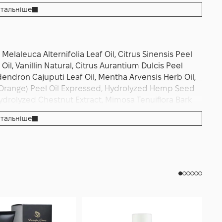
тальніше
 Melaleuca Alternifolia Leaf Oil, Citrus Sinensis Peel
, Vanillin Natural, Citrus Aurantium Dulcis Peel
dendron Cajuputi Leaf Oil, Mentha Arvensis Herb Oil,
s (Orange) Peel Oil Expressed, Hydrolyzed Hemp Seed
 Hydrolyzed Chestnut Extract, Mimosa Tenuiflora Bark
ract, Boehmeria Nipononivea Leaf Extract, Withania
тальніше
xtract, Hamamelis Virginiana Leaf Extract, Avena Sativa
ct, Calendula Officinalis Flower Extract, Echinacea
ized Wheat Protein, Sodium Dehydroacetate, Potassium
zyl Benzoate, Cinnamal, Citral, Eugenol, Geraniol,