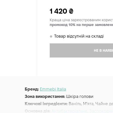
1 420
₴
Краща ціна зареєстрованим кори
промокод 10% на перше замовлен
Товар відсутній на складі
𒊹
НЕ В НАЯВ
Бренд:
Emmebi Italia
Зона використання:
Шкіра голови
Ключові інгредієнти:
Ваніль, М'ята, Чайне де
Основна дія:
Антибактеріальне
,
Заспокоєн