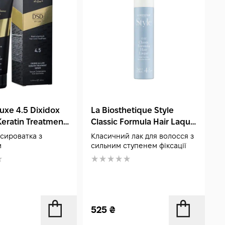
uxe 4.5 Dixidox
La Biosthetique Style
L
eratin Treatment
Classic Formula Hair Laque
M
0 мл
75 мл
сироватка з
Класичний лак для волосся з
Л
м
сильним ступенем фіксації
ф
525
₴
1