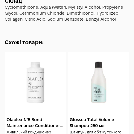
застосування.
Склад
Cyclomethicone, Aqua (Water), Myristyl Alcohol, Propylene
Glycol, Cetrimonium Chloride, Dimethiconol, Hydrolized
Collagen, Citric Acid, Sodium Benzoate, Benzyl Alcohol
Схожі товари:
Olaplex №5 Bond
Glossco Total Volume
Maintenance Conditioner
Shampoo 250 мл
250 мл
Живильний кондиціонер
Шампунь для об'єму тонкого