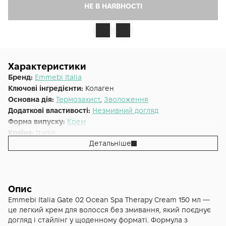
НЕ В НАЯВНОСТІ
Характеристики
Бренд:
Emmebi Italia
Ключові інгредієнти:
Колаген
Основна дія:
Термозахист
,
Зволоження
Додаткові властивості:
Незмивний догляд
Форма випуску:
Крем
Країна:
Італія
Детальніше
Лінійка:
Emmebi Italia Gate Ocean Styling & Finishing
Альтернативна назва:
Спа терапія крем з кератином Gate
02 Ocean Spa Therapy Cream
Опис
Emmebi Italia Gate 02 Ocean Spa Therapy Cream 150 мл —
це легкий крем для волосся без змивання, який поєднує
догляд і стайлінг у щоденному форматі. Формула з