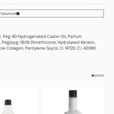
мі руками або щіткою. Спрей не потребує змивання
 наскільки вимагає укладка; оптимальний об’єм
тальніше
корені та легка вуаль по довжині. Офіційна
лити на злегка вологе волосся, розчесати,
те заявлений виробником підйом, щільність і
r, Peg-40 Hydrogenated Castor Oil, Parfum
d, Peg/ppg-18/18 Dimethicone, Hydrolyzed Keratin,
 Collagen, Pentylene Glycol, Ci 14720, C.i. 42090.