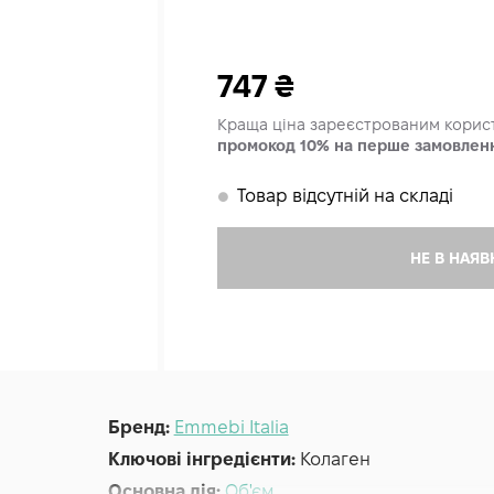
747
₴
Краща ціна зареєстрованим кори
промокод 10% на перше замовлен
Товар відсутній на складі
𒊹
НЕ В НАЯВ
Бренд:
Emmebi Italia
Ключові інгредієнти:
Колаген
Основна дія:
Об'єм