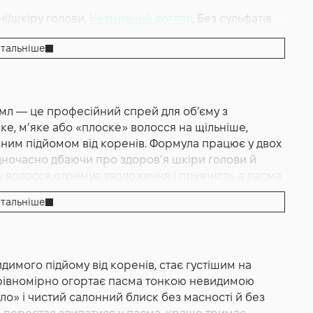
і/шкіру голови,
Незмивний догляд
, Без сульфатів
тальніше
inishing
e 05 Ocean Volume Up
 мл — це професійний спрей для об’єму з
е, м’яке або «плоске» волосся на щільніше,
зним підйомом від коренів. Формула працює у двох
одночасно дбаючи про здоров’я шкіри голови й
 волосся отримує зволоження і пружність, а пасма
 гладшими та більш «зібраними». Текстура спрею
тальніше
жує, тож волосся зберігає природну рухливість, а
о дня. Бренд підкреслює, що засіб створює
кому волоссю текстури та сяйва, поважаючи баланс
об’єм у дні без миття — тобто працює і як стайлінг
димого підйому від коренів, стає густішим на
пунюваннями. Формат 200 мл зручний для щоденної
 рівномірно огортає пасма тонкою невидимою
роблюване пакування підтримують відповідальний
тіло» і чистий салонний блиск без масності й без