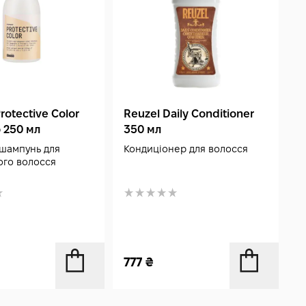
rotective Color
Reuzel Daily Conditioner
G
 250 мл
350 мл
S
шампунь для
Кондиціонер для волосся
Ш
го волосся
в
777
₴