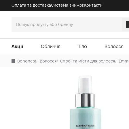
Оплата та доставка
Система знижок
Контакти
Акції
Обличчя
Тіло
Волосся
Behonest
/
Волосся
/
Спреї та місти для волосся
/
Emmeb