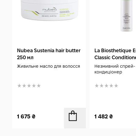
Nubea Sustenia hair butter
La Biosthetique E
250 мл
Classic Condition
250 мл
Живильне масло для волосся
Незмивний спрей-
кондиціонер
1 675
₴
1 482
₴