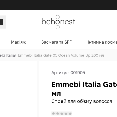
Макіяж
Засмага та SPF
Інтимна косм
i Italia
/
Emmebi Italia Gate 05 Ocean Volume Up 200 мл
Артикул:
001905
Emmebi Italia Ga
мл
Спрей для об'єму волосся