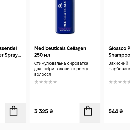
ssentiel
Mediceuticals Cellagen
Glossco P
er Spray
250 мл
Shampoo
Стимулювальна сироватка
Захисний 
для шкіри голови та росту
фарбовано
волосся
3 325
₴
544
₴