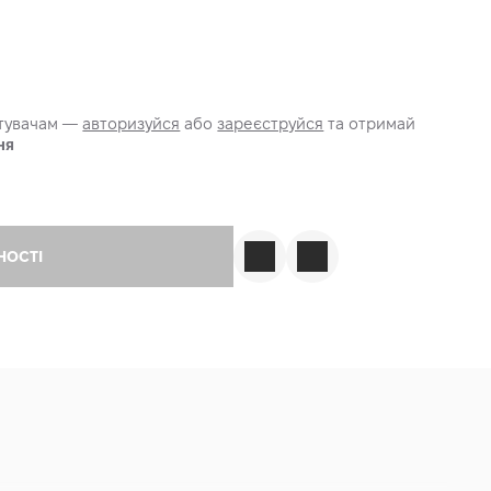
стувачам —
авторизуйся
або
зареєструйся
та отримай
ня
НОСТІ