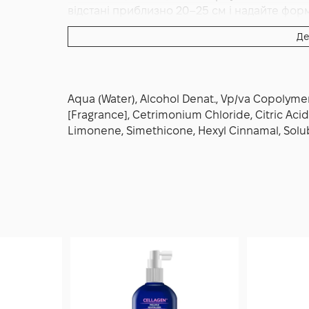
відстані приблизно 20–25 см і надайте фор
й може використовуватися настільки часто,
Де
витрати — кілька рівномірних розпилень на 
інструкція стисло рекомендує «щедро розпи
висушити і укласти» — саме так ви отримає
чистий блиск без обтяження.
Aqua (Water), Alcohol Denat., Vp/va Copolyme
[Fragrance], Cetrimonium Chloride, Citric Aci
Limonene, Simethicone, Hexyl Cinnamal, Soluble