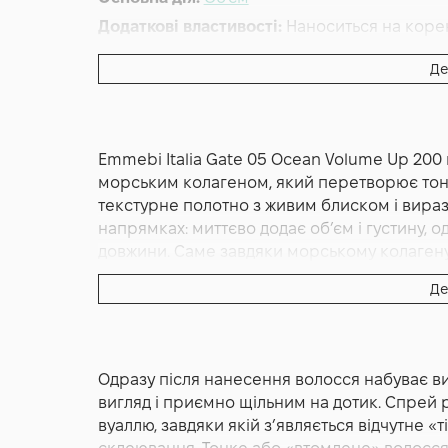
Додаткові властивості:
Наноситься на корен
Форма випуску:
Спрей
Де
Країна:
Італія
Лінійка:
Emmebi Italia Gate Ocean Styling & F
Альтернативна назва:
Засіб для об'єму Gat
Emmebi Italia Gate 05 Ocean Volume Up 200
морським колагеном, який перетворює тонк
текстурне полотно з живим блиском і вира
напрямках: миттєво додає об’єм і густину, 
довжини. Саме завдяки морському колагену
з першого нанесення виглядають м’якшими,
Де
легка і повітряна, вона не склеює й не обтя
укладка — акуратний вигляд протягом усьог
виражений об’єм і тіло локонам, додає тон
шкіри голови, а також допомагає «оживити» 
Одразу після нанесення волосся набуває ви
на чисте, і як експрес освіження між шам
вигляд і приємно щільним на дотик. Спрей
рутини, а маркування sulfate free та пере
вуаллю, завдяки якій з’являється відчутне «
підхід до догляду.