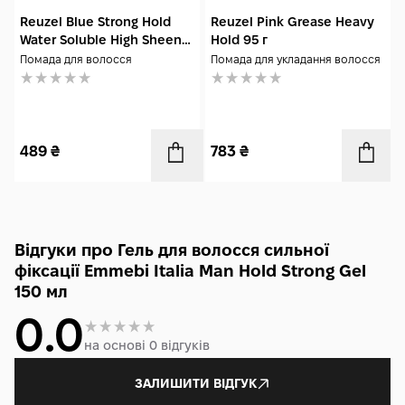
Reuzel Blue Strong Hold
Reuzel Pink Grease Heavy
Water Soluble High Sheen
Hold 95 г
Pomade 35 г
Помада для волосся
Помада для укладання волосся
489
₴
783
₴
Відгуки про Гель для волосся сильної
фіксації Emmebi Italia Man Hold Strong Gel
150 мл
0.0
на основі 0 відгуків
ЗАЛИШИТИ ВІДГУК