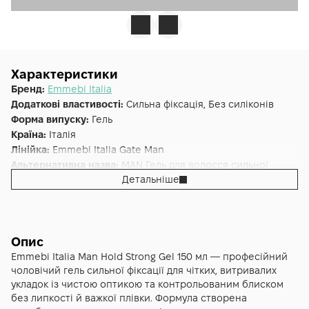
Характеристики
Бренд:
Emmebi Italia
Додаткові властивості:
Сильна фіксація, Без силіконів
Форма випуску:
Гель
Країна:
Італія
Лінійка:
Emmebi Italia Gate Man
Альтернативна назва:
MAN Гель для волосся сильної
фіксації, 150 ml
Детальніше
Опис
Emmebi Italia Man Hold Strong Gel 150 мл — професійний
чоловічий гель сильної фіксації для чітких, витривалих
укладок із чистою оптикою та контрольованим блиском
без липкості й важкої плівки. Формула створена