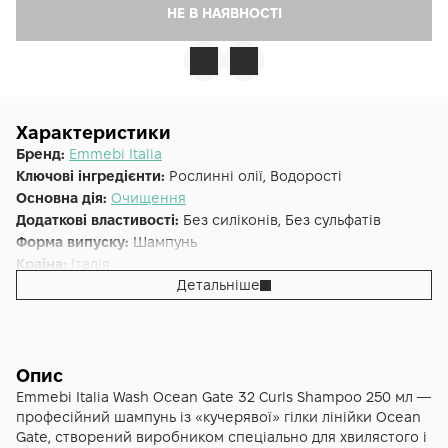
НЕ В НАЯВНОСТІ
Характеристики
Бренд:
Emmebi Italia
Ключові інгредієнти:
Рослинні олії, Водорості
Основна дія:
Очищення
Додаткові властивості:
Без силіконів, Без сульфатів
Форма випуску:
Шампунь
Країна:
Італія
Детальніше
Лінійка:
Emmebi Italia Gate Ocean Wash & Care
Альтернативна назва:
Шампунь для кучерявого волосся
Gate Wash Ocean 32 Curls
Опис
Emmebi Italia Wash Ocean Gate 32 Curls Shampoo 250 мл —
професійний шампунь із «кучерявої» гілки лінійки Ocean
Gate, створений виробником спеціально для хвилястого і