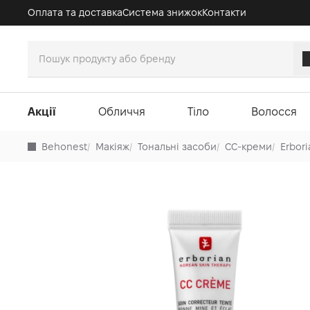
Оплата та доставка
Система знижок
Контакти
Акції
Обличчя
Тіло
Волосся
Behonest
/
Макіяж
/
Тональні засоби
/
CC-креми
/
Erbori