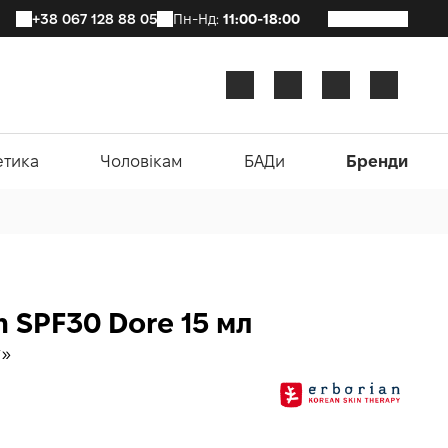
+38 067 128 88 05
Пн-Нд:
11:00-18:00
етика
Чоловікам
БАДи
Бренди
m SPF30 Dore 15 мл
у»