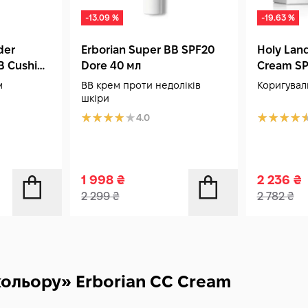
-13.09 %
-19.63 %
der
Erborian Super BB SPF20
Holy Lan
BB Cushion
Dore 40 мл
Cream SP
гр + 15 гр
мл
м
ВВ крем проти недоліків
Коригувал
шкіри
4.0
1 998
₴
2 236
₴
2 299
₴
2 782
₴
кольору» Erborian CC Cream