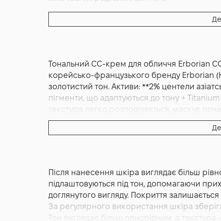
Основна дія:
Антивіковий
Де
Додаткові властивості:
З тоном
Форма випуску:
Крем
Країна:
Франція
Тональний CC-крем для обличчя Erborian CC
корейсько-французького бренду Erborian (Her
золотистий тон. Активи: **2% центели азіатс
пігменти, що адаптуються до тону + Titanium
текстура легко розподіляється, маскує поче
сяйво. Зручний для подорожей. Корейсько-
Де
Erborian CC Cream SPF30 Dore 15 мл — це б
поєднує властивості догляду та макіяжу в 
створена для вирівнювання тону, надання п
Після нанесення шкіра виглядає більш рівн
випромінювання завдяки SPF30. Відтінок Dor
підлаштовуються під тон, допомагаючи прих
теплим підтоном, делікатно підлаштовуючис
доглянутого вигляду. Покриття залишається
Особливістю цього СС-крему є інкапсульова
За регулярного використання шкіра зберіга
відтінку шкіри, створюючи ефект природного
Тон виглядає більш однорідним, а текстура