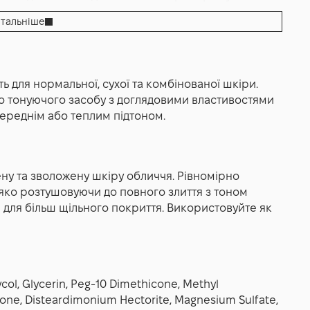
 та дарує відчуття комфорту протягом дня. Засіб
впливу, що допомагає зберігати її здоровий
сть і нерівності тону, не перевантажуючи шкіру.
тальніше
гачена компонентами догляду, що сприяють
кт природної краси, підкреслюючи індивідуальний
 лише надає миттєвий візуальний ефект, а й
я виглядає відпочилим, а макіяж — максимально
гом дня. Сонцезахисний фактор SPF30 забезпечує
трафіолетових променів, що особливо важливо для
ь для нормальної, сухої та комбінованої шкіри.
го тонуючого засобу з доглядовими властивостями
рожей або для знайомства з продуктом. Erborian
 середнім або теплим підтоном.
ішення для тих, хто шукає легкий тонуючий крем з
родного сяйва. Він дозволяє створити акуратний,
ену та зволожену шкіру обличчя. Рівномірно
’яко розтушовуючи до повного злиття з тоном
 для більш щільного покриття. Використовуйте як
ol, Glycerin, Peg-10 Dimethicone, Methyl
cone, Disteardimonium Hectorite, Magnesium Sulfate,