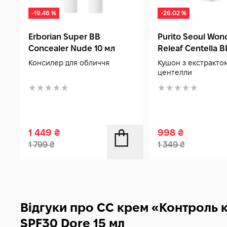
-19.46 %
-26.02 %
Erborian Super BB
Purito Seoul Won
Concealer Nude 10 мл
Releaf Centella 
21 Light Beige 15 
Консилер для обличчя
Кушон з екстракто
центелли
1 449
₴
998
₴
1 799
₴
1 349
₴
Відгуки про CC крем «Контроль 
SPF30 Dore 15 мл