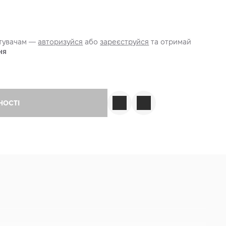
стувачам —
авторизуйся
або
зареєструйся
та отримай
ня
НОСТІ