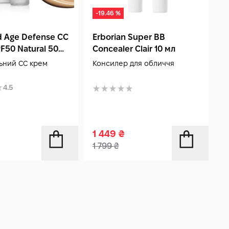
-19.46 %
d Age Defense CC
Erborian Super BB
E
F50 Natural 50
Concealer Clair 10 мл
D
ьний CC крем
Консилер для обличчя
C
4.5
1 449
₴
1
1 799
₴
2