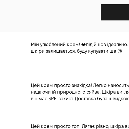
Мій улюблений крем! ❤️підійшов ідеально, 
шкіри залишається. буду купувати ще 😘
Цей крем просто знахідка! Легко наноситьс
надаючи їй природного сяйва. Шкіра вигля
він має SPF-захист. Доставка була швидкою
Цей крем просто топ! Лягає рівно, шкіра в