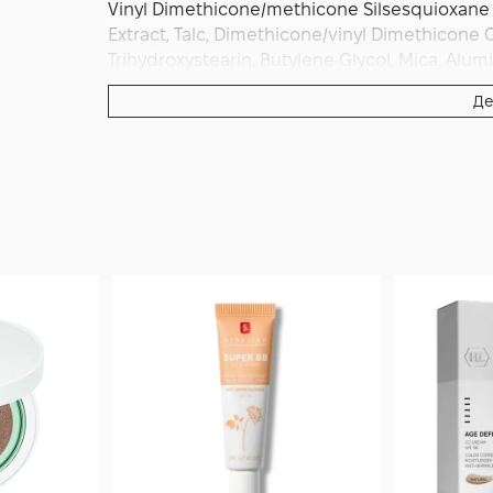
Vinyl Dimethicone/methicone Silsesquioxane C
Extract, Talc, Dimethicone/vinyl Dimethicone 
Trihydroxystearin, Butylene Glycol, Mica, Alum
1, Silica Dimethyl Silylate, Tocopheryl Acetat
Де
Cinnamal, Alpha-isomethyl Ionone, Linalool, Ci
Oxides, Ci 77491/iron Oxides, Ci 77499/iron Oxi