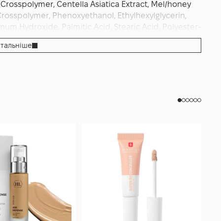
rosspolymer, Centella Asiatica Extract, Mel/honey
Crosspolymer, Phenoxyethanol, Ethylhexylglycerin,
inum Hydroxide, Palmitic Acid, Stearic Acid, Polyester-
e, Methicone, Tocopherol, Parfum/fragrance, Hexyl
тальніше
tronellol, Geraniol, Eugenol, Limonene, Ci 77492/iron
des.