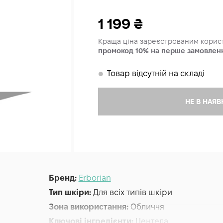
1 199
₴
Краща ціна зареєстрованим кори
промокод 10% на перше замовлен
Товар відсутній на складі
𒊹
НЕ В НАЯВ
Бренд:
Erborian
Тип шкіри:
Для всіх типів шкіри
Зона використання:
Обличчя
Ключові інгредієнти:
Центела