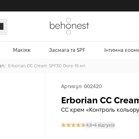
Макіяж
Засмага та SPF
Інтимна косм
an
/
Erborian CC Cream SPF30 Dore 15 мл
Артикул:
002420
Erborian CC Crea
CC крем «Контроль кольор
4.8
4 відгуків
𒊹