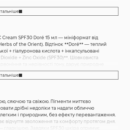
тальніше
 Cream SPF30 Doré 15 мл — мініформат від
bs of the Orient). Відтінок **Doré** — теплий
ької + гіалуронова кислота + інкапсульовані
 Dioxide + Zinc Oxide (SPF30)**. Шовковиста
рвоніння та нерівності тону, дарує природне
французький бренд Erborian.
тальніше
агатофункціональний СС-крем для обличчя, який
одному засобі. Легендарна формула бренду Erborian
риродного сяйва та захисту шкіри від сонячного
ою, сяючою та свіжою. Пігменти миттєво
e ідеально підходить для шкіри зі середнім або
овати дрібні недоліки та надати обличчю
ь під природний колір обличчя.
 легким і природним, без ефекту перевантаження.
ні пігменти, які при нанесенні адаптуються до
є відчуття зволоження та комфорту протягом дня.
, свіжого покриття без маски. Текстура легка,
 — гладкішою. Завдяки SPF30 шкіра отримує