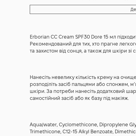
шовковиста, вона рівномірно розподіляється
додатковий щоденний захист від сонячного 
допомагає замаскувати почервоніння, тьмяні
Де
вигляд.
Формула Erborian CC Cream SPF30 Dore зба
Erborian CC Cream SPF30 Dore створює ефе
зволоженню та підтримці гладкості. Крем не
відтінок і даруючи делікатне сяйво. Обличч
допомагає зберігати комфорт шкіри протя
природним і легким.
базовий захист від негативного впливу уль
Erborian CC Cream SPF30 Dore 15 мл підходит
щоденного використання в міських умовах.
Рекомендований для тих, хто прагне легко
Компактний формат 15 мл зручний для подо
та захистом від сонця, а також для шкіри зі
CC Cream SPF30 Dore 15 мл — це ідеальне р
доглядовими властивостями та ефектом при
свіжий образ без відчуття важкого макіяжу.
Нанесіть невелику кількість крему на очищ
розподіліть засіб пальцями або спонжем, м
шкіри. За потреби нанесіть додатковий шар
самостійний засіб або як базу під макіяж.
Aqua/water, Cyclomethicone, Dipropylene Glyc
Trimethicone, C12-15 Alkyl Benzoate, Dimethi