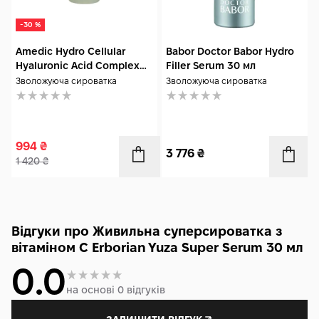
-30 %
Amedic Hydro Cellular
Babor Doctor Babor Hydro
Hyaluronic Acid Complex
Filler Serum 30 мл
Serum 30 мл
Зволожуюча сироватка
Зволожуюча сироватка
994
₴
3 776
₴
1 420
₴
Відгуки про Живильна суперсироватка з
вітаміном C Erborian Yuza Super Serum 30 мл
0.0
на основі 0 відгуків