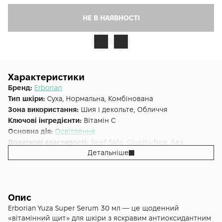
НЕ В НАЯВНОСТІ
Характеристики
Бренд:
Erborian
Тип шкіри:
Суха, Нормальна, Комбінована
Зона використання:
Шия і декольте, Обличчя
Ключові інгредієнти:
Вітамін C
Основна дія:
Освітлення
Додаткові властивості:
Reef Safe, Cruelty-free, Без
парабенів, Без сульфатів
Детальніше
Форма випуску:
Сироватка
Країна:
Південна Корея
Альтернативна назва:
Юзу суперсироватка для обличчя
30 мл
Опис
Erborian Yuza Super Serum 30 мл — це щоденний
«вітамінний щит» для шкіри з яскравим антиоксидантним