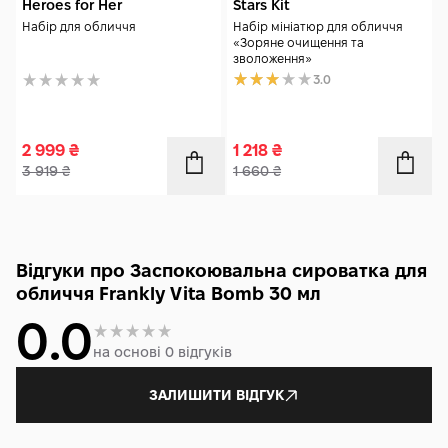
Heroes for Her
Stars Kit
Набір для обличчя
Набір мініатюр для обличчя
«Зоряне очищення та
зволоження»
3.0
2 999
₴
1 218
₴
3 919
₴
1 660
₴
Відгуки про Заспокоювальна сироватка для
обличчя Frankly Vita Bomb 30 мл
0.0
на основі 0 відгуків
ЗАЛИШИТИ ВІДГУК