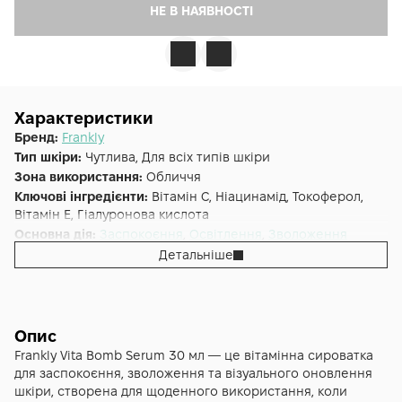
НЕ В НАЯВНОСТІ
Характеристики
Бренд:
Frankly
Тип шкіри:
Чутлива, Для всіх типів шкіри
Зона використання:
Обличчя
Ключові інгредієнти:
Вітамін С, Ніацинамід, Токоферол,
Вітамін E, Гіалуронова кислота
Основна дія:
Заспокоєння
,
Освітлення
,
Зволоження
Форма випуску:
Сироватка
Детальніше
Країна:
Південна Корея
Об'єм (мл/г):
30
Опис
Frankly Vita Bomb Serum 30 мл — це вітамінна сироватка
для заспокоєння, зволоження та візуального оновлення
шкіри, створена для щоденного використання, коли