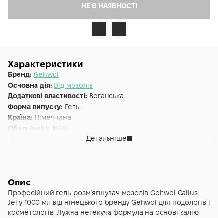
НЕ В НАЯВНОСТІ
Характеристики
Бренд:
Gehwol
Основна дія:
Від мозолів
Додаткові властивості:
Веганська
Форма випуску:
Гель
Країна:
Німеччина
Об'єм (мл/г):
1000
Детальніше
Опис
Професійний гель-розмʼягшувач мозолів Gehwol Callus
Jelly 1000 мл від німецького бренду Gehwol для подологів і
косметологів. Лужна нетекуча формула на основі калію