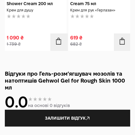
Shower Cream 200 мл
Cream 75 мл
Крем для душу
Крем для рук «Герлазан»
1 090
₴
619
₴
1 739
₴
682
₴
Відгуки про Гель-розмʼягшувач мозолів та
натоптишів Gehwol Gel for Rough Skin 1000
мл
0.0
на основі 0 відгуків
ЗАЛИШИТИ ВІДГУК