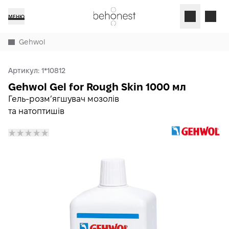
МЕНЮ
Gehwol
Артикул:
1*10812
Gehwol Gel for Rough Skin 1000 мл
Гель-розмʼягшувач мозолів
та натоптишів