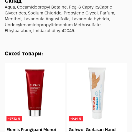
трьох до п'яти хвилин — точний час залежить від товщини
Склад
нашарувань і чутливості клієнта. Після цього м'яко зніміть
Aqua, Cocamidopropyl Betaine, Peg-6 Caprylic/Capric
розм'якшений шар скейлером, ножем педолога, дрібною
Glycerides, Sodium Chloride, Propylene Glycol, Parfum,
фрезою або пилкою. Ретельно промийте оброблену зону
Menthol, Lavandula Angustifolia, Lavandula Hybrida,
теплою водою, промокніть рушником і нанесіть
Undecylenamidopropyltrimonium Methosulfate,
зволожувальний крем для компенсації втрати вологи.
Ethylparaben, Imidazolidiny. 42045.
Зберігайте флакон щільно закритим у недоступному для
дітей місці, далеко від інших косметичних засобів.
Схожі товари:
-37.32 %
-9.24 %
Elemis Frangipani Monoi
Gehwol Gerlasan Hand