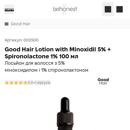
МЕНЮ
Good Hair
Артикул:
002500
Good Hair Lotion with Minoxidil 5% +
Spironolactone 1% 100 мл
Лосьйон для волосся з 5%
міноксидилом і 1% спіронолактоном
5.0
1 відгуків
𒊹