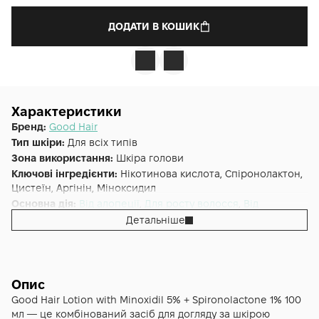
ДОДАТИ В КОШИК
Характеристики
Бренд:
Good Hair
Тип шкіри:
Для всіх типів
Зона використання:
Шкіра голови
Ключові інгредієнти:
Нікотинова кислота, Спіронолактон,
Цистеїн, Аргінін, Міноксидил
Основна дія:
Від алопеції
,
Для росту волосся
,
Від
випадіння
Детальніше
Форма випуску:
Лосьйон
Країна:
Іспанія
Альтернативна назва:
Good Hair (Regenera) Hair Lotion
With Minoxidil 5%, Spironolactone 1% 100 мл
Опис
Good Hair Lotion with Minoxidil 5% + Spironolactone 1% 100
мл — це комбінований засіб для догляду за шкірою