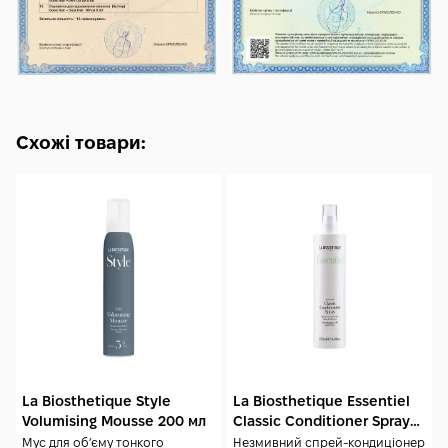
Схожі товари:
La Biosthetique Style
La Biosthetique Essentiel
Volumising Mousse 200 мл
Classic Conditioner Spray
250 мл
Мус для обʼєму тонкого
Незмивний спрей-кондиціонер