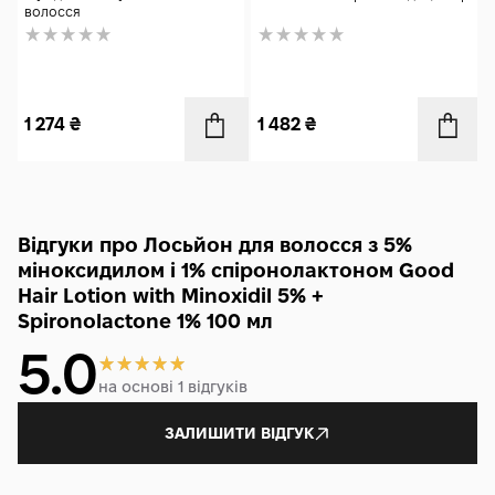
волосся
1 274
₴
1 482
₴
Відгуки про Лосьйон для волосся з 5%
міноксидилом і 1% спіронолактоном Good
Hair Lotion with Minoxidil 5% +
Spironolactone 1% 100 мл
5.0
на основі 1 відгуків
ЗАЛИШИТИ ВІДГУК