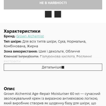
НЕ В НАЯВНОСТІ
Характеристики
Бренд:
Grown Alchemist
Тип шкіри:
Для всіх типів шкіри, Суха, Нормальна,
Комбінована, Жирна
Зона використання:
Шия і декольте, Обличчя
Ключові інгредієнти:
Гіалуронова кислота, Рослинні
екстракти
Основна дія:
Антивіковий
,
Зволоження
Детальніше
Додаткові властивості:
Cruelty-free, Без парабенів, Без
сульфатів
Форма випуску:
Крем
Країна:
Австралія
Опис
Альтернативна назва:
Анти-ейдж зволожуючий крем
Grown Alchemist Age-Repair Moisturiser 60 мл — сучасний
Фітопептиди, Екстракт Білого Чаю 60 мл - GA Age-Repair
зволожувальний крем із виразною антивіковою логікою,
Moisturiser: Phyto-Peptide, White Tea Extract
який виробник створив як щоденну базу для шкіри, що