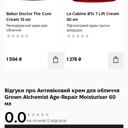
Babor Doctor The Cure
La Cabine BTx 7 Lift Cream
Cream 15 мл
50 мл
Регенеруючий крем для
Ліфтинговий крем проти
обличчя
зморшок
1 594
₴
1 278
₴
Відгуки про Антивіковий крем для обличчя
Grown Alchemist Age-Repair Moisturiser 60
мл
0.0
на основі 0 відгуків