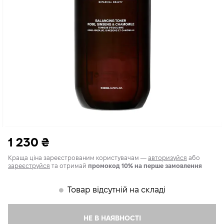
1 230
₴
Краща ціна зареєстрованим користувачам —
авторизуйся
або
зареєструйся
та отримай
промокод 10% на перше замовлення
Товар відсутній на складі
𒊹
НЕ В НАЯВНОСТІ