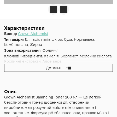
Характеристики
Бренд:
Grown Alchemist
Тип шкіри:
Для всіх типів шкіри, Суха, Нормальна,
Комбінована, Жирна
Зона використання:
Обличчя
Ключові інгредієнти:
Камелія, Бергамот, Молочна кислота,
Рослинні екстракти, Алое вера
Основна дія:
Тонізація
Детальніше
Додаткові властивості:
Cruelty-free, Без спирту, Без
парабенів
Форма випуску:
Тонер
Країна:
Австралія
Опис
Grown Alchemist Balancing Toner 200 мл — це легкий
безспиртовий тонер щоденної дії, створений
виробником як розумний «міст» між очищенням і
зволоженням. Формула pH збалансована, працює м’яко і