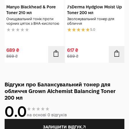
Manyo Blackhead & Pore
J'sDerma Hydglow Moist Up
Toner 210 мл
Toner 200 мл
Очищувальний тонік проти
Зволожувальний тонер для
чорних цяток з ВНА-кислотою
обличчя
5.0
689
₴
617
₴
869
₴
689
₴
Відгуки про Балансувальний тонер для
обличчя Grown Alchemist Balancing Toner
200 мл
0.0
на основі 0 відгуків
ЗАЛИШИТИ ВІДГУК