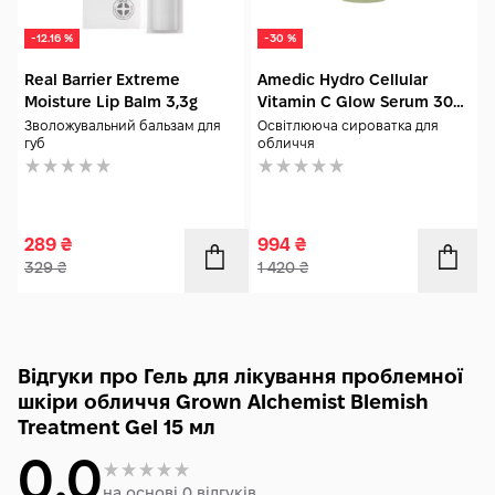
-12.16 %
-30 %
Real Barrier Extreme
Amedic Hydro Cellular
Moisture Lip Balm 3,3g
Vitamin C Glow Serum 30
мл
Зволожувальний бальзам для
Освітлююча сироватка для
губ
обличчя
289
₴
994
₴
329
₴
1 420
₴
Відгуки про Гель для лікування проблемної
шкіри обличчя Grown Alchemist Blemish
Treatment Gel 15 мл
0.0
на основі 0 відгуків