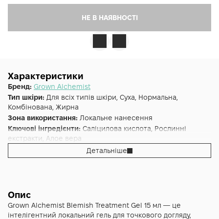
НЕ В НАЯВНОСТІ
Характеристики
Бренд:
Grown Alchemist
Тип шкіри:
Для всіх типів шкіри, Суха, Нормальна,
Комбінована, Жирна
Зона використання:
Локальне нанесення
Ключові інгредієнти:
Саліцилова кислота, Рослинні
екстракти, Алое вера
Основна дія:
Від акне
Детальніше
Додаткові властивості:
Cruelty-free
Форма випуску:
Гель
Країна:
Австралія
Альтернативна назва:
Гель для лікування проблемної
Опис
шкіри Біла Верба, Босвелія 15 мл - GA Blemish Treatment
Grown Alchemist Blemish Treatment Gel 15 мл — це
Gel: Salix-Alba, Boswellia
інтелігентний локальний гель для точкового догляду,