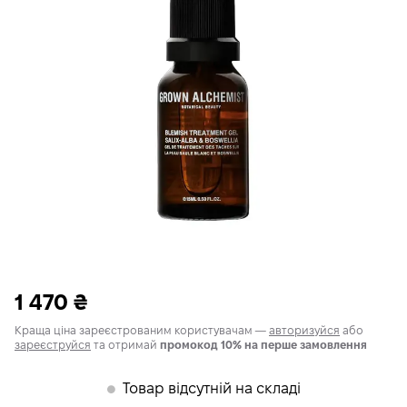
1 470
₴
Краща ціна зареєстрованим користувачам —
авторизуйся
або
зареєструйся
та отримай
промокод 10% на перше замовлення
Товар відсутній на складі
𒊹