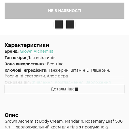
НЕ В НАЯВНОСТІ
Характеристики
Бренд:
Grown Alchemist
Тип шкіри:
Для всіх типів
Зона використання:
Все тіло
Ключові інгредієнти:
Танжерин, Вітамін E, Гліцерин,
Рослинні екстракти, Алое вера
Основна дія:
Живлення
,
Розгладження
,
Зволоження
Додаткові властивості:
Веганська, Без парабенів, Без
Детальніше
силіконів
Форма випуску:
Гель
Країна:
Австралія
Альтернативна назва:
Зволожуючий крем для тіла
Опис
Мандарин і Розмарин 500 мл - GA Body Cream: Mandarin,
Grown Alchemist Body Cream: Mandarin, Rosemary Leaf 500
Rosemary Leaf
мл — зволожувальний крем для тіла з продуманою,