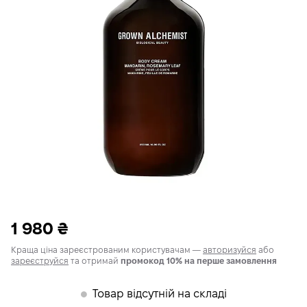
1 980
₴
Краща ціна зареєстрованим користувачам —
авторизуйся
або
зареєструйся
та отримай
промокод 10% на перше замовлення
Товар відсутній на складі
𒊹