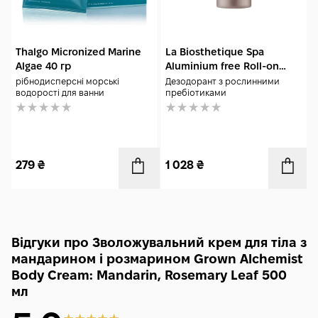
Thalgo Micronized Marine
La Biosthetique Spa
Algae 40 гр
Aluminium free Roll-on
Deodorant 50 мл
рібнодисперсні морські
Дезодорант з рослинними
водорості для ванни
пребіотиками
279
₴
1 028
₴
Відгуки про Зволожувальний крем для тіла з
мандарином і розмарином Grown Alchemist
Body Cream: Mandarin, Rosemary Leaf 500
мл