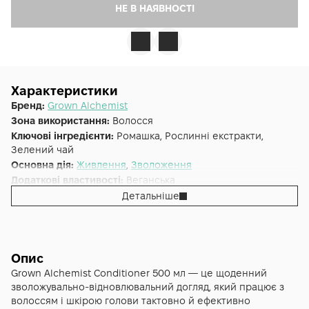
НЕ В НАЯВНОСТІ
Характеристики
Бренд:
Grown Alchemist
Зона використання:
Волосся
Ключові інгредієнти:
Ромашка, Рослинні екстракти,
Зелений чай
Основна дія:
Живлення
,
Зволоження
Додаткові властивості:
Веганська
Форма випуску:
Кондиціонер
Детальніше
Країна:
Австралія
Альтернативна назва:
Кондиціонер для живлення волосся
Дамаська Троянда, Чорний Перець, Шавлія 500 мл - GA
Conditioner: Damsk Rose, Black Pepper, Sage
Опис
Тип волосся:
Пошкоджене, Сухе, Усі типи волосся
Grown Alchemist Conditioner 500 мл — це щоденний
зволожувально‑відновлювальний догляд, який працює з
волоссям і шкірою голови тактовно й ефективно