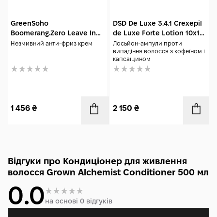
GreenSoho
DSD De Luxe 3.4.1 Crexepil
Boomerang.Zero Leave In
de Luxe Forte Lotion 10x10
Cream 250 мл
мл
Незмивний анти-фриз крем
Лосьйон-ампули проти
випадіння волосся з кофеїном і
капсаїцином
1 456
₴
2 150
₴
Відгуки про Кондиціонер для живлення
волосся Grown Alchemist Conditioner 500 мл
0.0
на основі 0 відгуків