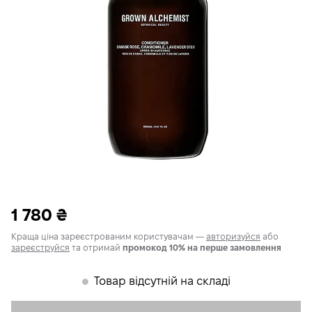
1 780
₴
Краща ціна зареєстрованим користувачам —
авторизуйся
або
зареєструйся
та отримай
промокод 10% на перше замовлення
Товар відсутній на складі
𒊹