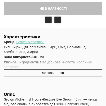
НЕ В НАЯВНОСТІ
Характеристики
Бренд:
Grown Alchemist
Тип шкіри:
Для всіх типів шкіри, Суха, Нормальна,
Комбінована, Жирна
Зона використання:
Очі
Ключові інгредієнти:
Гіалуронова кислота, Рослинні
екстракти
Основна дія:
Від темних кіл
,
Від набряків
,
Зволоження
Детальніше
Додаткові властивості:
Reef Safe, Cruelty-free, Веганська
Форма випуску:
Сироватка
Країна:
Австралія
Альтернативна назва:
Відновлююча сироватка для шкіри
Опис
навколо очей Ектоїн, Гіалуронова кислота 15 мл - GA
Grown Alchemist Hydra-Restore Eye Serum 15 мл — легка
Hydra-Restore Eye Serum Ectoin, Hyaluronic Acid
відновлювальна сироватка для зони навколо очей,