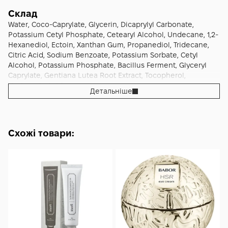
«осіла» і забезпечила акуратну посадку консилера. У
періоди підвищеної сухості повітря або після перельоту
Склад
можна додати ще пів порції на зовнішні кутики як
Water, Coco-Caprylate, Glycerin, Dicaprylyl Carbonate,
швидкий доглядовий компрес. Регулярність важливіша за
Potassium Cetyl Phosphate, Cetearyl Alcohol, Undecane, 1,2-
кількість: саме дисципліноване щоденне застосування
Hexanediol, Ectoin, Xanthan Gum, Propanediol, Tridecane,
робить Grown Alchemist Hydra‑Restore Eye Serum 15 мл
Citric Acid, Sodium Benzoate, Potassium Sorbate, Cetyl
вашим надійним інструментом м’якої пружності, рівного
Alcohol, Potassium Phosphate, Bacillus Ferment, Glyceryl
відблиску та стабільного комфорту делікатної зони
Caprylate, Gentiana Lutea Root Extract, Tocopherol,
навколо очей у будь‑який сезон.
Hyaluronic Acid.
Детальніше
Схожі товари: