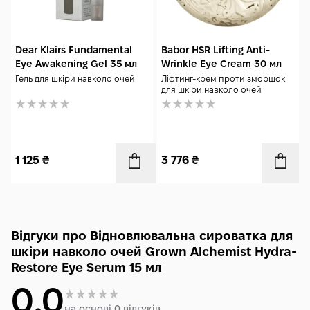
Dear Klairs Fundamental
Babor HSR Lifting Anti-
Eye Awakening Gel 35 мл
Wrinkle Eye Cream 30 мл
Гель для шкіри навколо очей
Ліфтинг-крем проти зморшок
для шкіри навколо очей
1 125
₴
3 776
₴
Відгуки про Відновлювальна сироватка для
шкіри навколо очей Grown Alchemist Hydra-
Restore Eye Serum 15 мл
0.0
на основі 0 відгуків