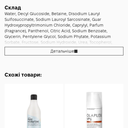
Склад
Water, Decyl Glucoside, Betaine, Disodium Lauryl
Sulfosuccinate, Sodium Lauroyl Sarcosinate, Guar
Hydroxypropyltrimonium Chloride, Caprylyl, Parfum
(Fragrance), Panthenol, Citric Acid, Sodium Benzoate,
Glycerin, Pentylene Glycol, Sodium Phytate, Potassium
Sorbate, Fructose, Sodium Hydroxide, Urea, Tocopherol,
Allantoin, Maltose, Sodium Chloride, Sodium Lactate, Sodium
Детальніше
PCA, Trehalose, Aloe Barbadensis Leaf Juice, Glycine Soja
(Soybean) Oil, Chamomilla Recutita (Matricaria) Flower
Extract, Glucose, Sodium Hyaluronate, Piper Nigrum (Pepper)
Fruit Oil, Salvia Officinalis (Sage) Oil, Rosa Damascena Flower
Схожі товари:
Oil, Citronellol, Geraniol.