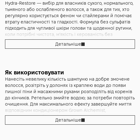
довжині. Формат 300 мл зручний для щоденної рутини, а
довжини. Пантенол надає м’якість і полегшує
Hydra-Restore — вибір для власників сухого, нормального,
текстура легко змивається, не залишаючи важкої плівки й
розплутування, а комплекс із бетаїном і зволожувачами
тьмяного або ослабленого волосся, а також для тих, хто
не обтяжуючи прикореневу зону.
підтримує комфорт шкіри, тож навіть чутливі типи краще
регулярно користується феном чи стайлерами й помічає
переносять часті миття. Аромат троянди, чорного перцю
втрату еластичності та гладкості. Формула без сульфатів
та шавлії працює як невеликий енергетичний акцент під
підходить для чутливої шкіри голови та щоденної рутини,
час ранкової рутини, але не конфліктує з парфумом. У
коли потрібні чистота, м’якість і керованість без
підсумку волосся виглядає щільнішим, рівномірніше
обтяження. Якщо волосся реагує на міський пил,
Детальніше
відбиває світло, тримає акуратну форму протягом дня і
перепади температур і вологість, цей шампунь допоможе
менше потребує важких стайлінгових засобів. Саме
підтримувати охайний вигляд і здоровий блиск без
такого передбачуваного, відчутного результату очікують
компромісів для комфорту.
покупці, коли обирають щоденний шампунь преміального
рівня з акцентом на зволоження, комфорт і
Як використовувати
довготривалий блиск.
Нанесіть невелику кількість шампуню на добре змочене
волосся, розітріть у долонях із краплею води до появи
пишної піни й масажними рухами розподіліть від коренів
до кінчиків. Ретельно змийте водою; за потреби повторіть
очищення. Для максимального ефекту завершуйте миття
відповідним кондиціонером Grown Alchemist,
підтримуючи стабільний ритм догляду, адже регулярність
Детальніше
забезпечує накопичуваний результат зволоження,
гладкості та блиску.