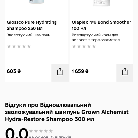
Glossco Pure Hydrating
Olaplex №6 Bond Smoother
Shampoo 250 мл
100 мл
Зволожуючий шампунь
Розгладжуючий крем для
волосся з термозахистом
603
₴
1 659
₴
Відгуки про Відновлювальний
зволожувальний шампунь Grown Alchemist
Hydra-Restore Shampoo 300 мл
0.0
на основі 0 відгуків