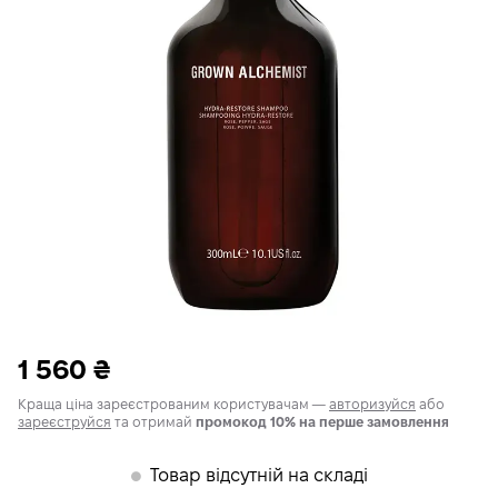
1 560
₴
Краща ціна зареєстрованим користувачам —
авторизуйся
або
зареєструйся
та отримай
промокод 10% на перше замовлення
Товар відсутній на складі
𒊹