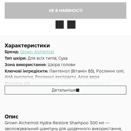
НЕ В НАЯВНОСТІ
Характеристики
Бренд:
Grown Alchemist
Тип шкіри:
Для всіх типів, Суха
Зона використання:
Шкіра голови
Ключові інгредієнти:
Пантенол (Вітамін B5), Рослинні олії,
AHA (кислоти), Рослинні екстракти, Алое вера
Основна дія:
Відновлення
,
Очищення
,
Зволоження
Додаткові властивості:
Reef Safe, Cruelty-free, Веганська,
Детальніше
Без сульфатів
Форма випуску:
Шампунь
Країна:
Австралія
Альтернативна назва:
Відновлюючий зволожуючий
Опис
шампунь 300 мл - GA Hydra-Restore Shampoo (Дамаська
Grown Alchemist Hydra-Restore Shampoo 300 мл —
троянда, чорний перець, шавлія)
зволожувальний шампунь для щоденного використання,