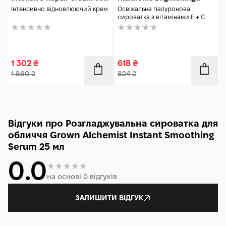
мл
Serum 30 мл
Інтенсивно відновлюючий крем
Освіжальна гіалуронова
сироватка з вітамінами Е + С
1 302
₴
618
₴
1 860
₴
824
₴
Відгуки про Розгладжувальна сироватка для
обличчя Grown Alchemist Instant Smoothing
Serum 25 мл
0.0
на основі 0 відгуків
ЗАЛИШИТИ ВІДГУК