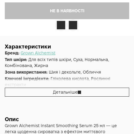
НЕ В НАЯВНОСТІ
Характеристики
Бренд:
Grown Alchemist
Тип шкіри:
Для всіх типів шкіри, Суха, Нормальна,
Комбінована, Жирна
Зона використання:
Шия і декольте, Обличчя
Ключові інгредієнти:
Гліколева кислота, Рослинні
екстракти
Основна дія:
Розгладження
Детальніше
Додаткові властивості:
Cruelty-free
Форма випуску:
Сироватка
Країна:
Австралія
Альтернативна назва:
Розгладжуюча анти-ейдж сироватка
Опис
миттєвої дії Тригіалуроновий комплекс 25 мл - GA Instant
Grown Alchemist Instant Smoothing Serum 25 мл — це
Smoothing Serum: Tri-Hyaluronan Complex
легка щоденна сироватка з ефектом миттєвого