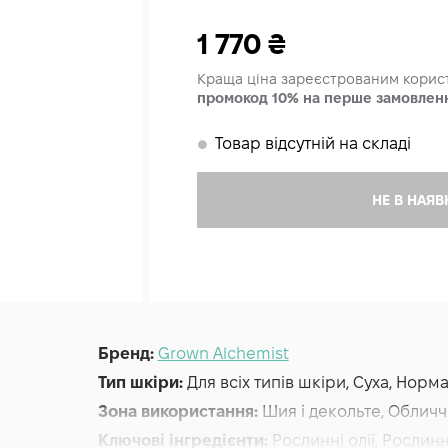
1 770
₴
Краща ціна зареєстрованим кори
промокод 10% на перше замовлен
Товар відсутній на складі
𒊹
НЕ В НАЯВ
Бренд:
Grown Alchemist
Тип шкіри:
Для всіх типів шкіри, Суха, Нор
Зона використання:
Шия і декольте, Обличч
Ключові інгредієнти:
Рослинні олії, Рослин