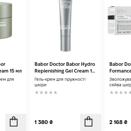
bor
Babor Doctor Babor Hydro
Babor Do
eam 15 мл
Replenishing Gel Cream 15
Formance
мл
Cream 50
ем для
Гель-крем для пружності
Зволожува
шкіри
сяйва шкі
1 380
₴
2 168
₴