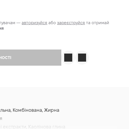
стувачам —
авторизуйся
або
зареєструйся
та отримай
ня
НОСТІ
мальна, Комбінована, Жирна
я
ні екстракти, Каолінова глина