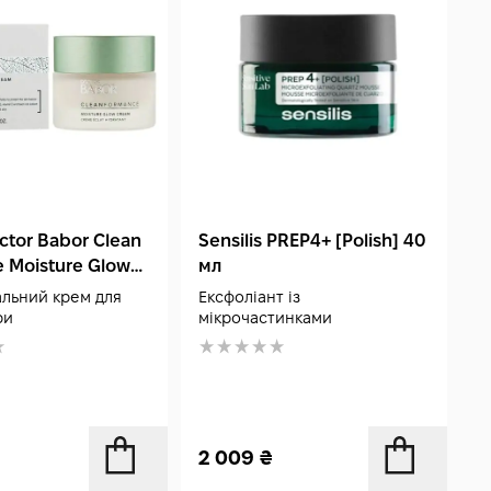
ctor Babor Clean
Sensilis PREP4+ [Polish] 40
B
 Moisture Glow
мл
F
 мл
льний крем для
Ексфоліант із
З
ри
мікрочастинками
2 009
₴
3