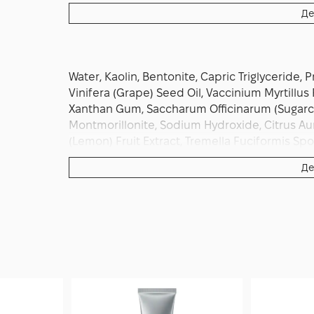
подією застосовуйте маску за 1–2 години до
Де
триматиметься довше. У ролі інтенсиву мож
кроком догляду, аби прокинутися зі «зібран
частота — два‑три рази на тиждень; у дні з
щоб зберегти комфорт. Зберігайте тубу щіл
Water, Kaolin, Bentonite, Capric Triglyceride, 
наносіть чистими руками — саме дисципліно
Vinifera (Grape) Seed Oil, Vaccinium Myrtillus F
Alchemist Skin Renewal Mask 75 мл надійним
Xanthan Gum, Saccharum Officinarum (Sugarcane)
передбачуваного комфорту у будь‑який сез
Montmorillonite, Sodium Hydroxide, Citrus Aur
(Lemon) Fruit Extract, Tremella Fuciformis Sp
Extract, Acer Saccharum (Sugar Maple) Extract,
Де
Orange) Peel Oil, Cymbopogon Martini Oil, Lav
Graveolens Flower Oil, Citrus Aurantium Dulcis 
Nigum (Pepper) Fruit Oil, Myroxylon Pereirea (
(Sandalwood) Oil, Limonene, Geraniol, Linalool,
Cinnamate.