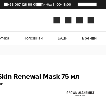
+38 067 128 88 05
Пн-Нд:
11:00-18:00
етика
Чоловікам
БАДи
Бренди
Skin Renewal Mask 75 мл
ри