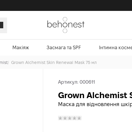
Макіяж
Засмага та SPF
Інтимна косм
mist
/
Grown Alchemist Skin Renewal Mask 75 мл
Артикул:
000611
Grown Alchemist 
Маска для відновлення шкі