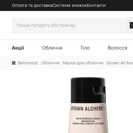
Оплата та доставка
Система знижок
Контакти
Акції
Обличчя
Тіло
Волосся
Behonest
/
Обличчя
/
Маски для обличчя
/
Grown Alche