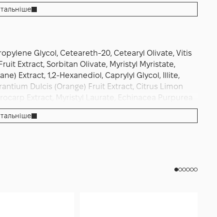
 макіяжу — так фініш вийде рівнішим і
тальніше
на нанести тонший шар як нічну маску останнім
им» полотном без відчуття сухості. Оптимальна
 кислотами або ретиноїдами чергуйте використання,
ьно закритою у прохолодному сухому місці і
Propylene Glycol, Ceteareth-20, Cetearyl Olivate, Vitis
вана техніка та регулярність роблять Grown
ruit Extract, Sorbitan Olivate, Myristyl Myristate,
 інструментом рівного сяйва, м’якої пружності та
 Extract, 1,2-Hexanediol, Caprylyl Glycol, Illite,
он.
antium Dulcis (Orange) Fruit Extract, Citrus Limon
orocarp Extract, Myristyl Laurate, Echinacea Purpurea
 Cedrus Atlantica Bark Oil, Citrus Nobilis (Mandarin
тальніше
andula Angustifolia (Lavender) Oil, Pelargonium
(Orange) Peel Extract, Salvia Sclarea (Clary) Oil, Piper
Balsam Peru) Oil, Triethyl Citrate, Santalum Album
 Citronellol, Citral, Benzyl Benzoate, Farnesol, Benzyl