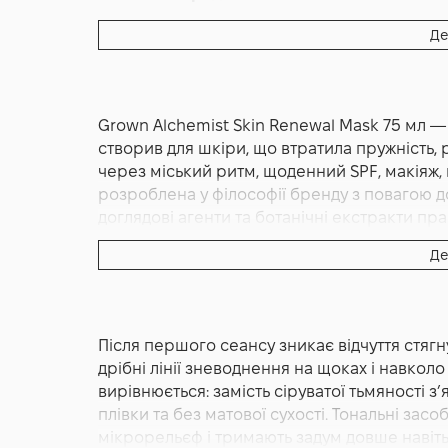
Основна дія:
Відновлення
Де
Додаткові властивості:
Cruelty-free, Веганс
Форма випуску:
Маска
Країна:
Австралія
Grown Alchemist Skin Renewal Mask 75 мл —
Альтернативна назва:
Маска для відновленн
створив для шкіри, що втратила пружність, р
75 мл - GA Skin Renewal Mask Snow Mushroom,
через міський ритм, щоденний SPF, макіяж
розроблена у філософії бренду з повагою до
доглядові агенти та ботанічні екстракти пр
ефекту «знятої» шкіри. Текстура кремово г
Де
дарує легке охолодження в момент нанесе
мікровологе середовище на поверхні, у як
шкіра після маски не просто виглядає свіжо
дотик — без жирної плівки, без липкості та 
Після першого сеансу зникає відчуття стягн
виробника, Skin Renewal Mask — це доглядо
дрібні лінії зневоднення на щоках і навкол
полотна: вона допомагає згладжувати мікро
вирівнюється: замість сіруватої тьмяності з
стабільний комфорт навіть у періоди підви
плівки та без матової сухості. Тональні за
Маска логічно вписується у сучасну рутину 
мікрорельєф і тримають задум довше навіть
засобів. Після очищення та тонізації вона