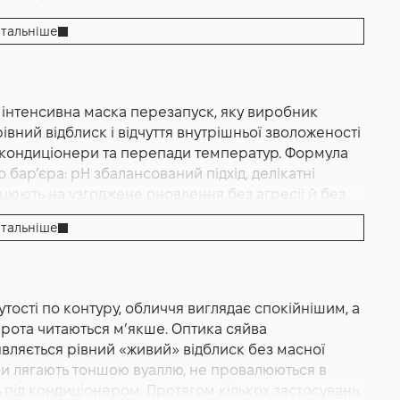
тальніше
ька
 інтенсивна маска перезапуск, яку виробник
я шкіри Сніговий гриб, Ехінацея, Фруктові кислоти
івний відблиск і відчуття внутрішньої зволоженості
 Echinacea + Fruit Acids
, кондиціонери та перепади температур. Формула
 бар’єра: pH збалансований підхід, делікатні
ацюють на узгоджене оновлення без агресії й без
елева, слухняно розподіляється тонкою вуаллю,
тальніше
ння і вже протягом перших хвилин створює
ому шкіра легше утримує воду. Саме завдяки цьому
ю, а й відчувається м’якішою та еластичнішою на
без «мильної вуалі» після змивання. За заявою
утості по контуру, обличчя виглядає спокійнішим, а
вий інструмент, покликаний відновлювати якість
о рота читаються м’якше. Оптика сяйва
рельєф, підтримує рівномірний тон і забезпечує
’являється рівний «живий» відблиск без масної
щеного стресу для шкіри.
соби лягають тоншою вуаллю, не провалюються в
як окремий крок, що підсилює дію всіх наступних
 під кондиціонером. Протягом кількох застосувань
 працює як дисциплінуючий компрес: повертає