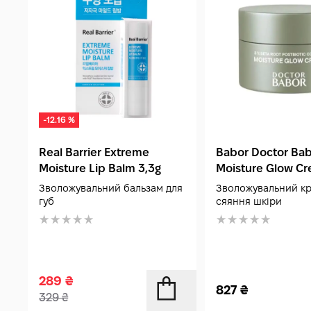
-12.16 %
Real Barrier Extreme
Babor Doctor Ba
Moisture Lip Balm 3,3g
Moisture Glow Cr
Зволожувальний бальзам для
Зволожувальний кр
губ
сяяння шкіри
289
₴
827
₴
329
₴