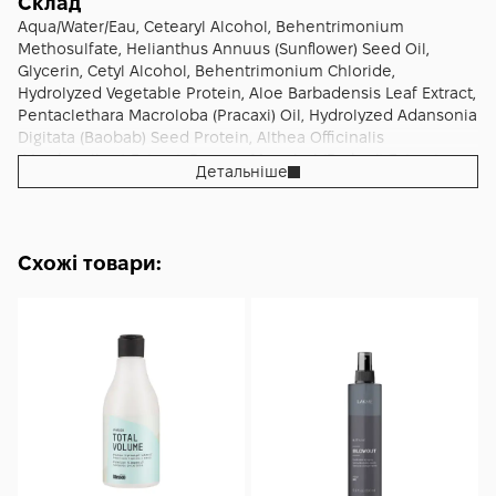
Склад
Aqua/Water/Eau, Cetearyl Alcohol, Behentrimonium
Methosulfate, Helianthus Annuus (Sunflower) Seed Oil,
Glycerin, Cetyl Alcohol, Behentrimonium Chloride,
Hydrolyzed Vegetable Protein, Aloe Barbadensis Leaf Extract,
Pentaclethara Macroloba (Pracaxi) Oil, Hydrolyzed Adansonia
Digitata (Baobab) Seed Protein, Althea Officinalis
(Marshmallow) Extract, Bacopa Monnieri (Brahmi) Extract,
Детальніше
Guar Hydroxypropyltrimonium Chloride, Aspartic (Amino)
Acid, Biotin (Vitamin B7), Benzyl Alcohol, Dehydroacetic Acid,
Coriandrum Sativum (Coriander) Seed Oil, Piper Nigrum
(Black Pepper) Seed Oil, Cananga Odorata (Ylang Ylang)
Схожі товари:
Flower Oil, Geraniol, Linalool, Limonene.