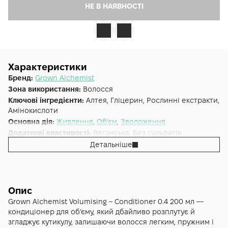
НЕ В НАЯВНОСТІ
Характеристики
Бренд:
Grown Alchemist
Зона використання:
Волосся
Ключові інгредієнти:
Алтея, Гліцерин, Рослинні екстракти,
Амінокислоти
Основна дія:
Живлення
,
Об'єм
,
Зволоження
Додаткові властивості:
Веганська, Без сульфатів
Форма випуску:
Кондиціонер
Детальніше
Країна:
Австралія
Альтернативна назва:
Кондиціонер для збільшення об'єму
волосся 0.4 Пракаксі, Біотин, Екстракт Брахмі 200 мл - GA
Volumising - Conditioner 0.4: Pracaxi, Biotin-Vitamin B7,
Опис
Brahmi Extract
Grown Alchemist Volumising – Conditioner 0.4 200 мл —
Тип волосся:
Тонке, Усі типи волосся
кондиціонер для об’єму, який дбайливо розплутує й
згладжує кутикулу, залишаючи волосся легким, пружним і