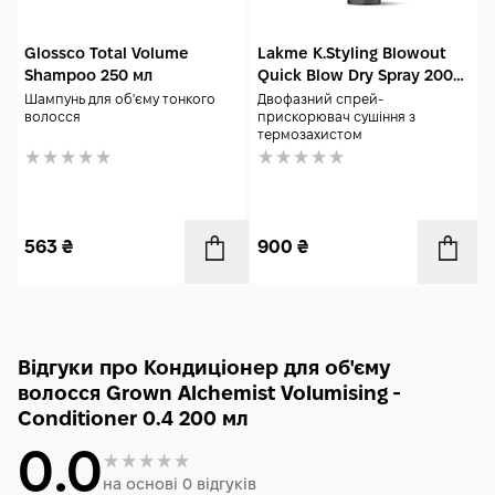
Glossco Total Volume
Lakme K.Styling Blowout
Shampoo 250 мл
Quick Blow Dry Spray 200
мл
Шампунь для об'єму тонкого
Двофазний спрей-
волосся
прискорювач сушіння з
термозахистом
563
₴
900
₴
Відгуки про Кондиціонер для об'єму
волосся Grown Alchemist Volumising -
Conditioner 0.4 200 мл
0.0
на основі 0 відгуків