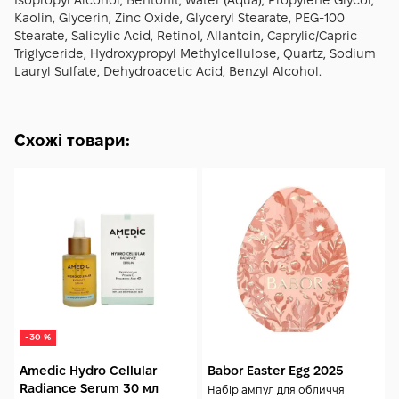
Isopropyl Alcohol, Bentonit, Water (Aqua), Propylene Glycol,
контрольований блиск, рівніший тон і більш «зібрана»
Kaolin, Glycerin, Zinc Oxide, Glyceryl Stearate, PEG-100
текстура без пересушення та дискомфорту.
Stearate, Salicylic Acid, Retinol, Allantoin, Caprylic/Capric
Triglyceride, Hydroxypropyl Methylcellulose, Quartz, Sodium
Lauryl Sulfate, Dehydroacetic Acid, Benzyl Alcohol.
Схожі товари:
-30 %
Amedic Hydro Cellular
Babor Easter Egg 2025
Radiance Serum 30 мл
Набір ампул для обличчя