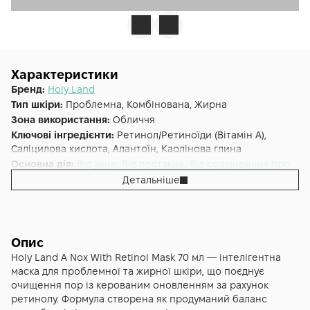
Характеристики
Бренд:
Holy Land
Тип шкіри:
Проблемна, Комбінована, Жирна
Зона використання:
Обличчя
Ключові інгредієнти:
Ретинол/Ретиноїди (Вітамін A),
Саліцилова кислота, Алантоїн, Каолінова глина
Основна дія:
Від акне
,
Від постакне
,
Від розширених пор
Форма випуску:
Маска
Детальніше
Країна:
Ізраїль
Лінійка:
Holy Land A-Nox With Retinol
Альтернативна назва:
Маска для проблемної шкіри Holy
Land A-Nox With Retinol Mask
Опис
Holy Land A Nox With Retinol Mask 70 мл — інтелігентна
маска для проблемної та жирної шкіри, що поєднує
очищення пор із керованим оновленням за рахунок
ретинолу. Формула створена як продуманий баланс