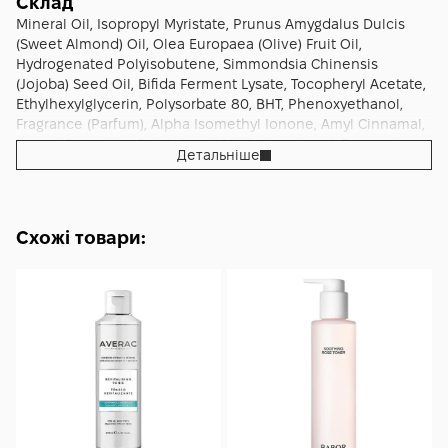
обов’язково завершуйте догляд сонцезахисним кремом.
Склад
Уникайте ділянки навколо очей, за наявності
Mineral Oil, Isopropyl Myristate, Prunus Amygdalus Dulcis
індивідуальної чутливості виконайте патч тест і коригуйте
(Sweet Almond) Oil, Olea Europaea (Olive) Fruit Oil,
частоту застосування відповідно до сезону, ритму життя
Hydrogenated Polyisobutene, Simmondsia Chinensis
та реакції шкіри.
(Jojoba) Seed Oil, Bifida Ferment Lysate, Tocopheryl Acetate,
Ethylhexylglycerin, Polysorbate 80, BHT, Phenoxyethanol,
Fragrance (Parfum), Alpha Isomethyl Ionone, Amyl Cinnamal,
Benzyl Salicylate, Butylphenyl Methylpropional, Eugenol,
Детальніше
Hydroxycitronellal, Hydroxyisohexyl 3-Cyclohexene
Carboxaldehyde, Limonene, Cinnamyl Alcohol, CI 61565,
CI 60725.
Схожі товари: