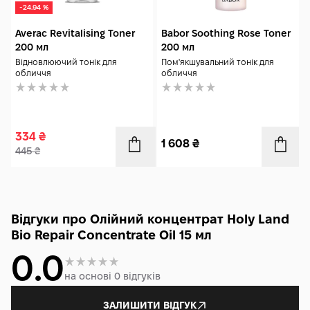
-24.94 %
Averac Revitalising Toner
Babor Soothing Rose Toner
200 мл
200 мл
Відновлюючий тонік для
Пом'якшувальний тонік для
обличчя
обличчя
334
₴
1 608
₴
445
₴
Відгуки про Олійний концентрат Holy Land
Bio Repair Concentrate Oil 15 мл
0.0
на основі 0 відгуків
ЗАЛИШИТИ ВІДГУК