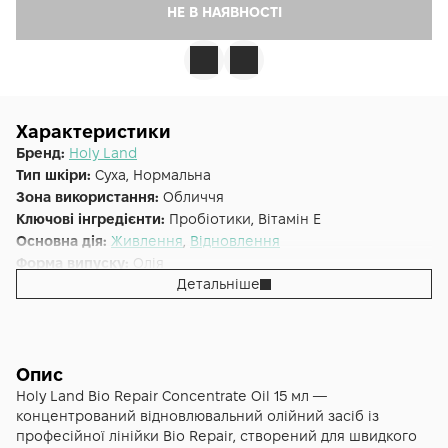
НЕ В НАЯВНОСТІ
Характеристики
Бренд:
Holy Land
Тип шкіри:
Суха, Нормальна
Зона використання:
Обличчя
Ключові інгредієнти:
Пробіотики, Вітамін E
Основна дія:
Живлення
,
Відновлення
Форма випуску:
Олія
Детальніше
Країна:
Ізраїль
Лінійка:
Holy Land Bio Repair
Альтернативна назва:
Bio Repair Concentrate Oil
(масляний концентрат)
Опис
Holy Land Bio Repair Concentrate Oil 15 мл —
концентрований відновлювальний олійний засіб із
професійної лінійки Bio Repair, створений для швидкого