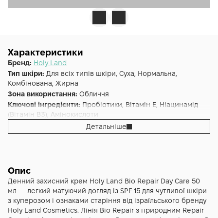
Характеристики
Бренд:
Holy Land
Тип шкіри:
Для всіх типів шкіри, Суха, Нормальна,
Комбінована, Жирна
Зона використання:
Обличчя
Ключові інгредієнти:
Пробіотики, Вітамін E, Ніацинамід
(Вітамін B3), Амінокислоти
Основна дія:
Відновлення
,
Зволоження
Детальніше
Форма випуску:
Крем
Країна:
Ізраїль
Лінійка:
Holy Land Bio Repair
Альтернативна назва:
Зволожуючий денний крем Holy
Опис
Land Bio Repair Day Care Cream
Денний захисний крем Holy Land Bio Repair Day Care 50
мл — легкий матуючий догляд із SPF 15 для чутливої шкіри
з куперозом і ознаками старіння від ізраїльського бренду
Holy Land Cosmetics. Лінія Bio Repair з природним Repair