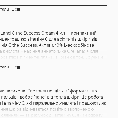
тальніше
Land C the Success Cream 4 мл — компактний
ентрацією вітаміну C для всіх типів шкіри від
інія C the Success. Активи: 10% L-аскорбінова
кислота + насіння аннато (Bixa Orellana) + олія
освітлює пігментні плями, вирівнює тон. Зручний
тальніше
Cream 4 мл — це насичений anti-aging-засіб з
и C The Success ізраїльського професійного бренду
неводненої, ослабленої шкіри з ознаками
як насичена і "правильно щільна" формула, що
судинною системою. Має щільну насичену кремову
альців і добре "тане" від тепла шкіри. Це робота
і і поступово вбирається, утворюючи живильний
і вітаміну С, які паралельно живлять і працюють як
ника, ідеальний для тестування засобу перед
ння шкіра відчувається помітно зволоженою,
ля коротких подорожей. Бренд Holy Land —
яянням — за рахунок дії вітаміну С, який одразу