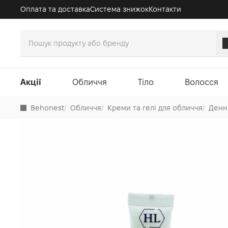
Оплата та доставка
Система знижок
Контакти
Акції
Обличчя
Тіло
Волосся
Behonest
/
Обличчя
/
Креми та гелі для обличчя
/
Денн