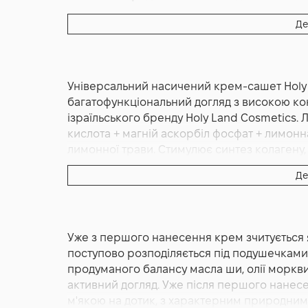
Основна дія:
Живлення
,
Зволоження
Де
Форма випуску:
Крем
Країна:
Ізраїль
Об'єм (мл/г):
4
Універсальний насичений крем-сашет Holy 
багатофункціональний догляд з високою конц
ізраїльського бренду Holy Land Cosmetics. Л
кислота + магній аскорбіл фосфат + лимонна 
лимонної трави. Стимулює синтез колагену, 
пробник. Ізраїльський бренд Holy Land.
Де
Зволожуючий крем Holy Land C The Success 
високою концентрацією вітаміну С з лінійк
Holy Land, призначений для зрілої, сухої, з
Уже з першого нанесення крем зчитується 
фотостарення, нерівним тоном і чутливою 
поступово розподіляється під подушечками п
текстуру, що добре розподіляється по шкір
продуманого балансу масла ши, олії моркви 
шар. Компактний об'єм 4 мл — формат проб
активний догляд. Уже після першого нанесе
переходом на повнорозмірну версію або д
м'якою на дотик, з характерним природним с