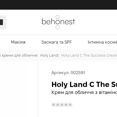
Макіяж
Засмага та SPF
Інтимна косм
і креми для обличчя
/
Holy Land
/
Holy Land C The Success Crea
Артикул:
002591
Holy Land C The 
Крем для обличчя з вітамін