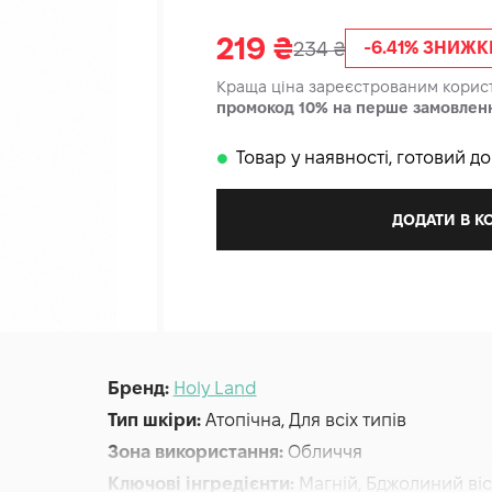
219
₴
234
₴
-6.41% ЗНИЖК
Краща ціна зареєстрованим кори
промокод 10% на перше замовлен
Товар у наявності, готовий д
𒊹
ДОДАТИ В 
Бренд:
Holy Land
Тип шкіри:
Атопічна, Для всіх типів
Зона використання:
Обличчя
Ключові інгредієнти:
Магній, Бджолиний віс