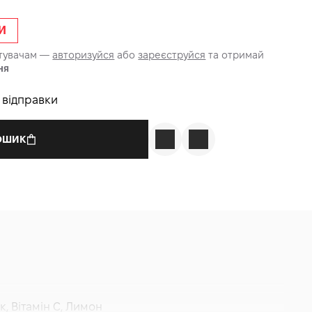
И
стувачам —
авторизуйся
або
зареєструйся
та отримай
ня
о відправки
КОШИК
к, Вітамін С, Лимон