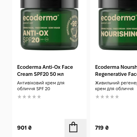
Ecoderma Anti-Ox Face
Ecoderma Noursh
Cream SPF20 50 мл
Regenerative Fa
50 мл
Антивіковий крем для
Живильний регене
обличчя SPF 20
крем для обличчя
901
₴
719
₴