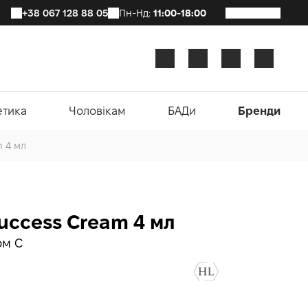
+38 067 128 88 05
Пн-Нд:
11:00-18:00
етика
Чоловікам
БАДи
Бренди
m 4 мл
Success Cream 4 мл
ом С