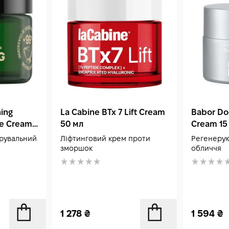
висококонцентрованими засобами з вітамін
Acid) у одне нанесення — щоб уникнути пе
крем у дні після косметологічних процедур з
шкірі відновитися протягом 1–2 тижнів, аб
індивідуальної схеми. Якщо помітила почер
чутливість на початку курсу — зменш частот
реакція не зникає, припини використання 
дерматологом. Зберігай тубус при кімнатні
сонячного світла — вітамін С нестабільний
ing
La Cabine BTx 7 Lift Cream
Babor Do
зберігання продовжує термін дії активних к
ce Cream
50 мл
Cream 15
рувальний
Ліфтинговий крем проти
Регенерую
зморшок
обличчя
1 278
₴
1 594
₴