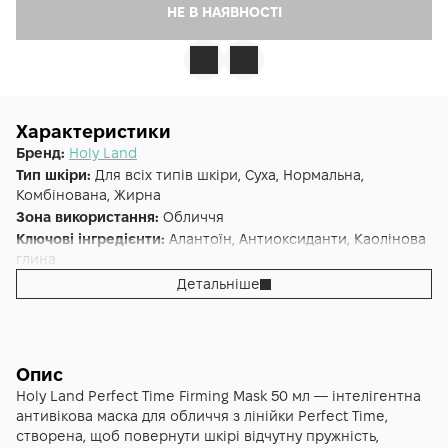
НЕ В НАЯВНОСТІ
Характеристики
Бренд:
Holy Land
Тип шкіри:
Для всіх типів шкіри, Суха, Нормальна,
Комбінована, Жирна
Зона використання:
Обличчя
Ключові інгредієнти:
Алантоїн, Антиоксиданти, Каолінова
глина
Основна дія:
Ліфтинг
Детальніше
Форма випуску:
Маска
Країна:
Ізраїль
Лінійка:
Holy Land Perfect Time
Опис
Holy Land Perfect Time Firming Mask 50 мл — інтелігентна
антивікова маска для обличчя з лінійки Perfect Time,
створена, щоб повернути шкірі відчутну пружність,