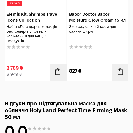
-29.37 %
Elemis Kit: Shrimps Travel
Babor Doctor Babor
Icons Collection
Moisture Glow Cream 15 мл
Набір «Легендарна колекція
Зволожувальний крем для
бестселерів у тревел-
сяяння шкіри
косметичці для неї», 7
продуктів
2 789
₴
827
₴
3 949
₴
Відгуки про Підтягувальна маска для
обличчя Holy Land Perfect Time Firming Mask
50 мл
0.0