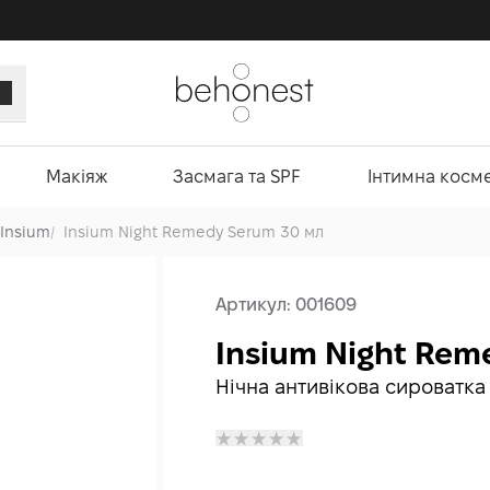
Макіяж
Засмага та SPF
Інтимна косм
Insium
/
Insium Night Remedy Serum 30 мл
Артикул:
001609
Insium Night Rem
Нічна антивікова сироватка