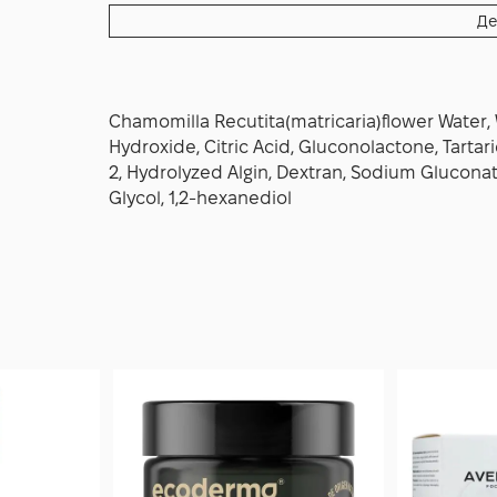
Якщо використовуєте активні засоби, нанос
Де
перед більш щільними текстурами, щоб збер
подорожах застосовуйте сироватку як самод
гідратацію та вирівнює вигляд навіть після 
результату: дисципліна в застосуванні In
Chamomilla Recutita(matricaria)flower Water, 
щодня прокидатися з м’якою, еластичною т
Hydroxide, Citric Acid, Gluconolactone, Tartar
догляду та акуратного макіяжу без зайвих зу
2, Hydrolyzed Algin, Dextran, Sodium Glucona
Glycol, 1,2-hexanediol