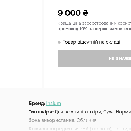
9 000
₴
Краща ціна зареєстрованим кори
промокод 10% на перше замовлен
Товар відсутній на складі
𒊹
НЕ В НАЯВ
Бренд:
Insium
Тип шкіри:
Для всіх типів шкіри, Суха, Нор
Зона використання:
Обличчя
Ключові інгредієнти:
PHA (кислоти), Пептид