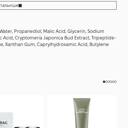
іть Night Remedy після легких водних сироваток та
тальніше
егти ієрархію «від тонкого до насиченого». У
остатній нічний крок: вона забезпечує коректну
перельотів. Регулярність — ключ до стабільного
sium Night Remedy Serum 30 мл щовечора допоможе
Water, Propanediol, Malic Acid, Glycerin, Sodium
а рівною шкірою, готовою до легкого ранкового
ic Acid, Cryptomeria Japonica Bud Extract, Tripeptide-
силь.
te, Xanthan Gum, Caprylhydroxamic Acid, Butylene