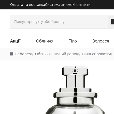
Оплата та доставка
Система знижок
Контакти
Акції
Обличчя
Тіло
Волосся
Behonest
/
Обличчя
/
Нічний догляд
/
Нічні сироватки
/