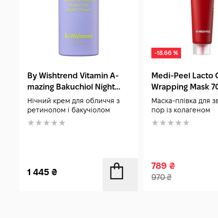
-18.66 %
By Wishtrend Vitamin A-
Medi-Peel Lacto 
mazing Bakuchiol Night
Wrapping Mask 7
Cream 30 мл
Нічний крем для обличчя з
Маска-плівка для 
ретинолом і бакучіолом
пор із колагеном
789
₴
1 445
₴
970
₴