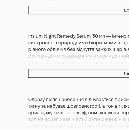
Основна дія:
Антивіковий
,
Освітлення
Де
Додаткові властивості:
Cruelty-free, Нічна 
Форма випуску:
Сироватка
Країна:
Італія
Insium Night Remedy Serum 30 мл — інтенс
Альтернативна назва:
Night Remedy Serum 
синхронно з природними біоритмами шкіри 
рівного обличчя без відчуття важких шарі
ремеді» для міського ритму, у якому денний
години за екранами та нестача сну швидко
м’якості. Легка, майже шовкова текстура м
Де
«сідає» без липкості та не забивається у п
першої секунди. У центрі дії — збалансован
мікрорельєфу та антиоксидантна підтримка, 
поверхневих шарах і прокинутися з відчут
Одразу після нанесення відчувається приє
нічний перезапуск: м’яко знімає стягнутіст
тягнути, набуває шовковистості, а тон вигля
пом’якшує сухі ділянки біля крил носа та н
пригладжує мікрорельєф, пом’якшуючи сприйн
акуратного вигляду без «маски». Завдяки 
водночас залишає чистий сатиновий фініш 
поєднується з нічними кремами та оліями, п
комфортна еластичність, яка зберігається в
ефекту нашарування. Філософія Insium у ць