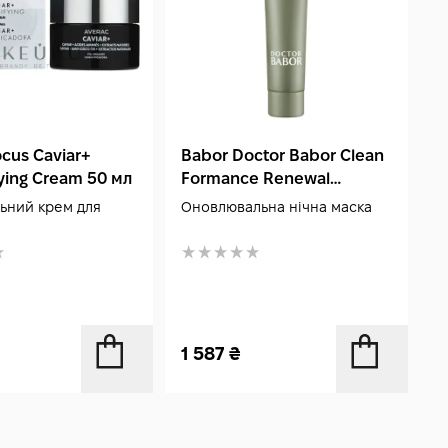
-
cus Caviar+
Babor Doctor Babor Clean
A
ying Cream 50 мл
Formance Renewal
M
Overnight Mask 75 мл
5
льний крем для
Оновлювальна нічна маска
К
з
6
1 587
₴
6