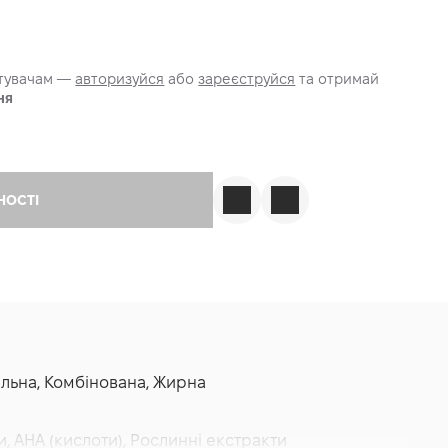
стувачам —
авторизуйся
або
зареєструйся
та отримай
ня
НОСТІ
мальна, Комбінована, Жирна
и, AHA (кислоти), Рослинні екстракти