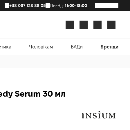
+38 067 128 88 05
Пн-Нд:
11:00-18:00
етика
Чоловікам
БАДи
Бренди
edy Serum 30 мл