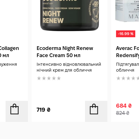
-16.99 %
Collagen
Ecoderma Night Renew
Averac Fo
0 мл
Face Cream 50 мл
Redensif
звуження
Інтенсивно відновлювальний
Підтягува
нічний крем для обличчя
обличчя
684
₴
719
₴
824
₴