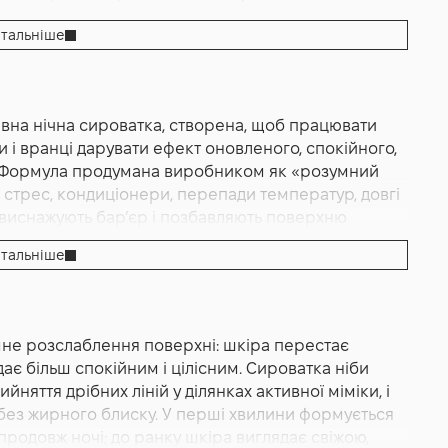
тальніше
сироватка, Веганська
ивна нічна сироватка, створена, щоб працювати
30 Мл
і вранці дарувати ефект оновленого, спокійного,
в. Формула продумана виробником як «розумний
 стрес, кондиціонери, перепади температур, довгі
 виснажують бар’єр і позбавляють поверхню
иттєво розподіляється тонкою вуаллю, швидко
тальніше
ори, тож сироватка відчувається комфортно з
а багаторівнева гідратація, делікатне згладжування
які допомагають шкірі відпочити, тримати вологу в
ною еластичністю. Night Remedy Serum працює як
мне розслаблення поверхні: шкіра перестає
ь після очищення, вирівнює сприйняття тону,
дає більш спокійним і цілісним. Сироватка ніби
а щоках і створює передумови для чистого,
яття дрібних ліній у ділянках активної міміки, і
продуманій сенсориці сироватка органічно
без жирного блиску. У перші хвилини формується
осилюючи їхню дію без конфлікту текстур і без
продовж ночі; до ранку шкіра виглядає свіжою,
ому продукті реалізована максимально