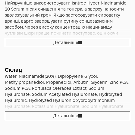
обережно, особливо якщо шкіра реактивна. Це вже мій
Найзручніше використовувати Isntree Hyper Niacinamide
тому Isntree Hyper Niacinamide 20 Serum 20 мл добре
обережний висновок на основі концентрації активу, а не
20 Serum після очищення та тонера, а зверху наносити
вписується в щоденну рутину, коли хочеться додати
пряма цитата бренду.
зволожувальний крем. Якщо застосовувати сироватку
активний освітлювальний догляд, але без важких і щільних
вранці, варто завершувати рутину сонцезахисним
текстур. Формат 20 мл також дуже зручний для
засобом. Через високу концентрацію ніацинаміду
знайомства з продуктом або для тих, хто хоче
чутливій шкірі краще починати поступово, оцінюючи
протестувати високу концентрацію ніацинаміду без
комфорт і реакцію шкіри. Ця порада про поступове
купівлі більшого об’єму.
Детальніше
введення є обережним висновком із концентрації активу,
а не прямою інструкцією виробника.
Склад
Water, Niacinamide(20%), Dipropylene Glycol,
Methylpropanediol, Propanediol, Arbutin, Glycerin, Zinc PCA,
Sodium PCA, Portulaca Oleracea Extract, Sodium
Hyaluronate, Sodium Acetylated Hyaluronate, Hydrolyzed
Hyaluronic, Hydrolyzed Hyaluronic xypropyltrimonium
Hyaluronate, Potassium Hyaluronate, Sodium Hyaluronate
Crosspolymer, Pinus Palustris Leaf Extract, Ulmus Davidiana
Детальніше
Root Extract, Oenothera Biennis (Evening Primrose) Flower
Extract, Pueraria Lobata Root Extract,
Acryloyldimethyltaurate/VP Copolymer, lene Glycol,