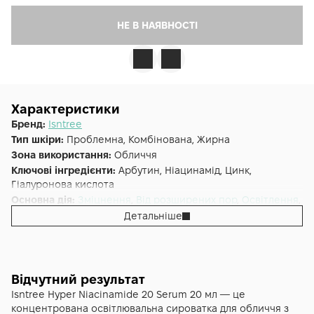
НЕ В НАЯВНОСТІ
Характеристики
Бренд:
Isntree
Тип шкіри:
Проблемна, Комбінована, Жирна
Зона використання:
Обличчя
Ключові інгредієнти:
Арбутин, Ніацинамід, Цинк,
Гіалуронова кислота
Основна дія:
Зміцнення
,
Від розширених пор
,
Освітлення
,
Зволоження
Детальніше
Додаткові властивості:
SLS Free, Без парабенів, Без
силіконів
Форма випуску:
Сироватка
Країна:
Південна Корея
Відчутний результат
Об'єм (мл/г):
20
Isntree Hyper Niacinamide 20 Serum 20 мл — це
концентрована освітлювальна сироватка для обличчя з