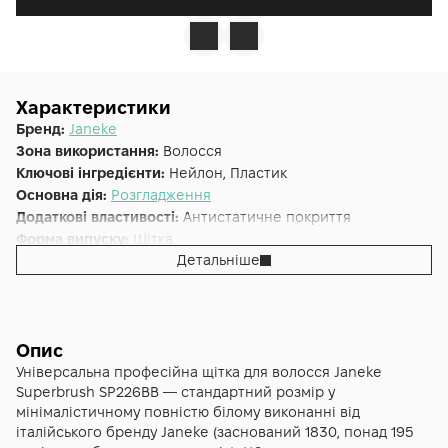
Характеристики
Бренд:
Janeke
Зона використання:
Волосся
Ключові інгредієнти:
Нейлон, Пластик
Основна дія:
Розгладження
Додаткові властивості:
Антистатичне покриття
Форма випуску:
Щітка
Детальніше
Країна:
Італія
Альтернативна назва:
Janeke Superbrush
Тип волосся:
Густе, Кучеряве, Тонке, Усі типи волосся
Опис
Універсальна професійна щітка для волосся Janeke
Superbrush SP226BB — стандартний розмір у
мінімалістичному повністю білому виконанні від
італійського бренду Janeke (заснований 1830, понад 195