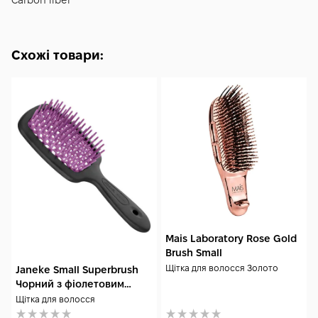
Carbon fiber
волосся та залишків засобів для догляду. Це допоможе
зберегти її ефективність і забезпечити комфортне
використання протягом тривалого часу.
Схожі товари:
Mais Laboratory Rose Gold
Brush Small
Щітка для волосся Золото
Janeke Small Superbrush
Чорний з фіолетовим
71SP234 FUX
Щітка для волосся