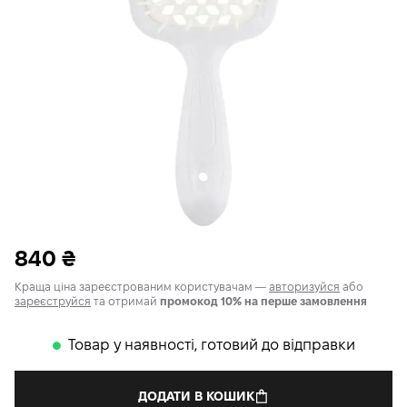
840
₴
Краща ціна зареєстрованим користувачам —
авторизуйся
або
зареєструйся
та отримай
промокод 10% на перше замовлення
Товар у наявності, готовий до відправки
𒊹
ДОДАТИ В КОШИК