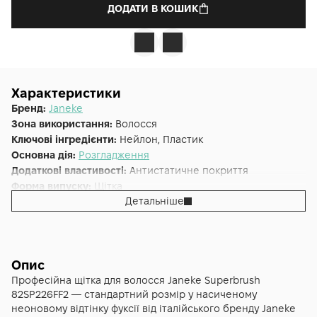
ДОДАТИ В КОШИК
Характеристики
Бренд:
Janeke
Зона використання:
Волосся
Ключові інгредієнти:
Нейлон, Пластик
Основна дія:
Розгладження
Додаткові властивості:
Антистатичне покриття
Форма випуску:
Щітка
Детальніше
Країна:
Італія
Альтернативна назва:
Janeke Superbrush
Тип волосся:
Густе, Кучеряве, Тонке, Усі типи волосся
Опис
Професійна щітка для волосся Janeke Superbrush
82SP226FF2 — стандартний розмір у насиченому
неоновому відтінку фуксії від італійського бренду Janeke