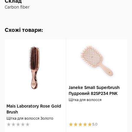
Склад
Регулярно очищайте щітку від волосся та залишків
Carbon fiber
засобів догляду, щоб підтримувати її в чистоті та
забезпечити комфортне використання щодня.
Схожі товари:
Janeke Small Superbrush
Пудровий 82SP234 PNK
Щітка для волосся
Mais Laboratory Rose Gold
Brush
Щітка для волосся Золото
5.0