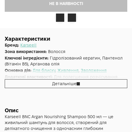
НЕ В НАЯВНОСТІ
Характеристики
Бренд:
Karseell
Зона використання:
Волосся
Ключові інгредієнти:
Гідролізований кератин, Пантенол
(Вітамін B5), Арганова олія
Основна дія:
Для блиску
,
Живлення
,
Зволоження
Додаткові властивості:
Для полегшення розчісування
Форма випуску:
Шампунь
Детальніше
Країна:
Китай
Альтернативна назва:
Karseell BNC Argan Nourishing
Shampoo Живильний шампунь з аргановою олією
Тип волосся:
Усі типи волосся
Опис
Karseell BNC Argan Nourishing Shampoo 500 мл — це
живильний шампунь для волосся, створений для
делікатного очищення з одночасним глибоким