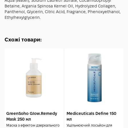
Aqua (Water), Sodium Laureth Sulfate, Cocamidopropyl
Betaine, Argania Spinosa Kernel Oil, Hydrolyzed Collagen,
Panthenol, Glycerin, Citric Acid, Fragrance, Phenoxyethanol,
Ethylhexylglycerin.
Схожі товари:
GreenSoho Glow.Remedy
Mediceuticals Define 150
Mask 250 мл
мл
Маска з ефектом дзеркального
Ущільнюючий лосьйон для