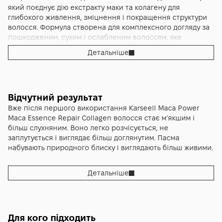
який поєднує дію екстракту маки та колагену для
глибокого живлення, зміцнення і покращення структури
волосся. Формула створена для комплексного догляду за
пошкодженим, сухим і ослабленим волоссям, яке
втратило природну еластичність і блиск. Засіб працює як
Детальніше
глибока терапія, що допомагає відновити волосся не
лише зовні, а й зсередини.
Екстракт маки у складі відомий своїми зміцнювальними
Відчутний результат
властивостями. Він допомагає зробити волосся більш
Вже після першого використання Karseell Maca Power
стійким до пошкоджень, сприяє покращенню його
Maca Essence Repair Collagen волосся стає м’якшим і
загального стану і надає життєвої сили. Колаген, у свою
більш слухняним. Воно легко розчісується, не
чергу, працює над відновленням структури волосся,
заплутується і виглядає більш доглянутим. Пасма
допомагає заповнювати пошкоджені ділянки і надає
набувають природного блиску і виглядають більш живими.
пасмам щільність і пружність. У поєднанні ці компоненти
створюють ефект більш густого, гладкого і доглянутого
волосся.
Регулярне використання засобу допомагає зміцнити
Детальніше
волосся і зменшити його ламкість. Волосся стає більш
еластичним, міцним і виглядає здоровішим. Завдяки
Текстура засобу насичена і кремова, вона легко
глибокому зволоженню зникає сухість, а волосся стає
розподіляється по волоссю і забезпечує рівномірний
більш гладким і шовковистим.
вплив по всій довжині. Засіб не обтяжує волосся, але при
Для кого підходить
цьому забезпечує інтенсивний догляд. Волосся після