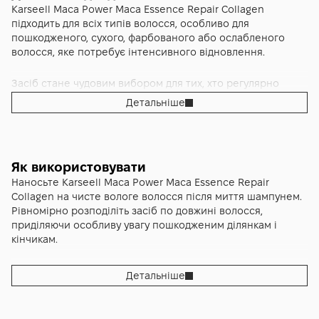
Karseell Maca Power Maca Essence Repair Collagen
використання виглядає більш гладким, блискучим і
Зменшується пухнастість, волосся стає більш керованим і
підходить для всіх типів волосся, особливо для
шовковистим на дотик.
легко піддається укладанню. Воно довше тримає форму
пошкодженого, сухого, фарбованого або ослабленого
зачіски і виглядає більш об’ємним і щільним. Навіть без
волосся, яке потребує інтенсивного відновлення.
додаткових засобів волосся виглядає акуратним і
Karseell Maca Power Maca Essence Repair Collagen — це
доглянутим.
ефективне рішення для тих, хто хоче відновити волосся
Засіб стане чудовим вибором для тих, хто регулярно
після фарбування, частого укладання або впливу
використовує фен, праску або інші засоби для укладання і
зовнішніх факторів. Засіб допомагає повернути волоссю
У довгостроковій перспективі волосся стає більш
Детальніше
хоче повернути волоссю здоровий вигляд. Також
природну силу, еластичність і здоровий вигляд, роблячи
сильним і відновленим. Воно виглядає густішим, більш
підходить для підтримання м’якості, блиску і еластичності
щоденний догляд більш результативним.
блискучим і захищеним від негативного впливу зовнішніх
волосся при регулярному догляді.
факторів. Щоденний догляд стає простішим і приємнішим.
Як використовувати
Наносьте Karseell Maca Power Maca Essence Repair
Collagen на чисте вологе волосся після миття шампунем.
Рівномірно розподіліть засіб по довжині волосся,
приділяючи особливу увагу пошкодженим ділянкам і
кінчикам.
Залиште засіб на кілька хвилин для активного впливу,
Детальніше
після чого ретельно змийте теплою водою. Це дозволяє
активним компонентам проникнути в структуру волосся і
забезпечити максимальний ефект.