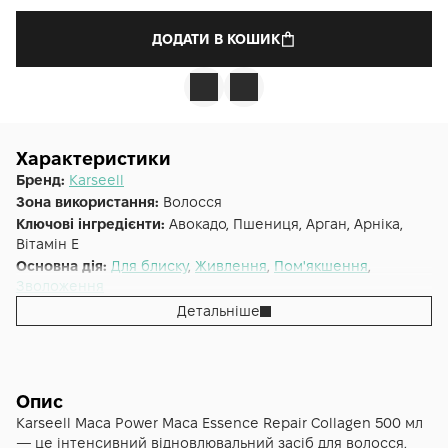
ДОДАТИ В КОШИК
Характеристики
Бренд:
Karseell
Зона використання:
Волосся
Ключові інгредієнти:
Авокадо, Пшениця, Арган, Арніка,
Вітамін E
Основна дія:
Для блиску
,
Живлення
,
Пом'якшення
,
Зволоження
Форма випуску:
Маска
Детальніше
Країна:
Китай
Альтернативна назва:
Karseell Maca Essence Repair
Collagen Hair Mask
Тип волосся:
Пофарбоване, Пошкоджене, Сухе, Усі типи
Опис
волосся
Karseell Maca Power Maca Essence Repair Collagen 500 мл
— це інтенсивний відновлювальний засіб для волосся,